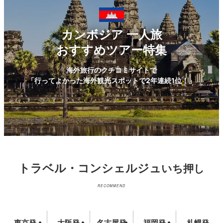
カンボジア
一人旅
おすすめツアー特集
海外旅行のクチコミサイトで
「行ってよかった海外観光スポットで2年連続1位！」
トラベル・コンシェルジュ
いち押し
RECOMMEND
東京発
大阪発
名古屋発
福岡発
札幌発