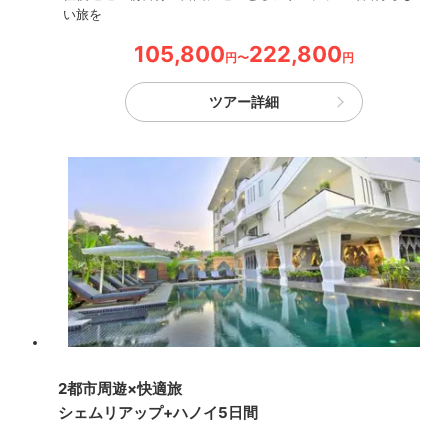
い旅を
105,800
222,800
円〜
円
ツアー詳細
2都市周遊×快適旅
シェムリアップ+ハノイ5日間