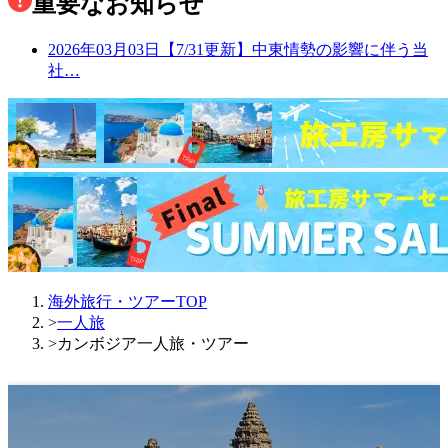
重要なお知らせ
2026年03月03日
【7/31更新】中東情勢の影響に伴う当
社…
海外旅行・ツアーTOP
>
一人旅
>
カンボジア一人旅・ツアー