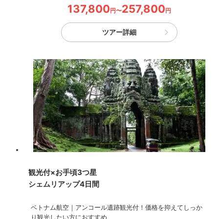
137,800
257,800
円〜
円
ツアー詳細
観光付×お手頃3つ星
シェムリアップ4日間
ベトナム航空｜アンコール遺跡観光付！価格を抑えてしっか
り観光したい方におすすめ