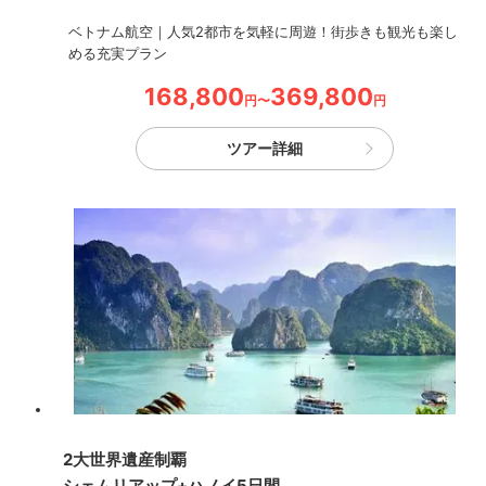
ベトナム航空｜人気2都市を気軽に周遊！街歩きも観光も楽し
める充実プラン
168,800
369,800
円〜
円
ツアー詳細
2大世界遺産制覇
シェムリアップ+ハノイ5日間