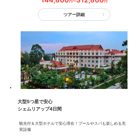
144,800
312,800
円〜
円
ツアー詳細
大型5つ星で安心
シェムリアップ4日間
観光付＆大型ホテルで安心滞在！プールやスパも楽しめる充
実設備