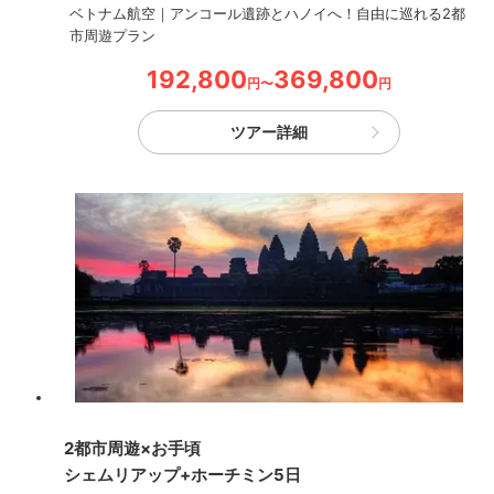
ベトナム航空｜アンコール遺跡とハノイへ！自由に巡れる2都
市周遊プラン
192,800
369,800
円〜
円
ツアー詳細
2都市周遊×お手頃
シェムリアップ+ホーチミン5日