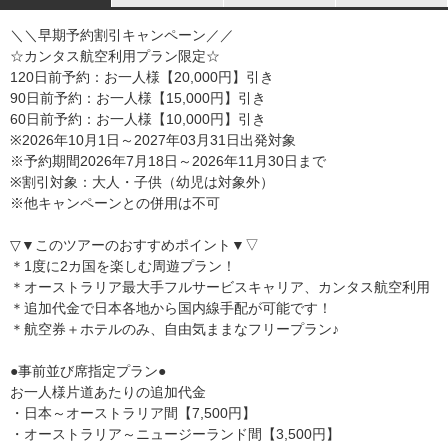
＼＼早期予約割引キャンペーン／／
☆カンタス航空利用プラン限定☆
120日前予約：お一人様【20,000円】引き
90日前予約：お一人様【15,000円】引き
60日前予約：お一人様【10,000円】引き
※2026年10月1日～2027年03月31日出発対象
※予約期間2026年7月18日～2026年11月30日まで
※割引対象：大人・子供（幼児は対象外）
※他キャンペーンとの併用は不可
▽▼このツアーのおすすめポイント▼▽
＊1度に2カ国を楽しむ周遊プラン！
＊オーストラリア最大手フルサービスキャリア、カンタス航空利用
＊追加代金で日本各地から国内線手配が可能です！
＊航空券＋ホテルのみ、自由気ままなフリープラン♪
●事前並び席指定プラン●
お一人様片道あたりの追加代金
・日本～オーストラリア間【7,500円】
・オーストラリア～ニュージーランド間【3,500円】