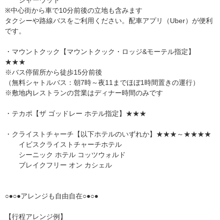
※中心街から車で10分前後の立地も含みます
タクシーや路線バスをご利用ください。配車アプリ（Uber）が便利
です。
・マウントクック【マウントクック・ロッジ&モーテル指定】
★★★
※バス停留所から徒歩15分前後
（無料シャトルバス：朝7時～夜11までほぼ1時間置きの運行）
※敷地内レストランの営業はディナー時間のみです
・テカポ【ザ ゴッドレー ホテル指定】★★★
・クライストチャーチ【以下ホテルのいずれか】★★★～★★★★
イビスクライストチャーチホテル
シーニック ホテル コッツウォルド
ブレイクフリー オン カシェル
○●○●アレンジも自由自在○●○●
【行程アレンジ例】