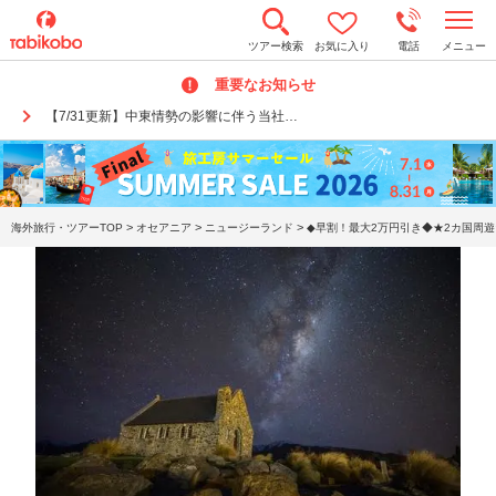
t
ツアー検索
お気に入り
電話
メニュー
o
g
重要なお知らせ
g
l
【7/31更新】中東情勢の影響に伴う当社…
e
n
a
v
i
g
a
>
>
>
海外旅行・ツアーTOP
オセアニア
ニュージーランド
◆早割！最大2万円引き◆★2カ国周遊
t
i
o
n