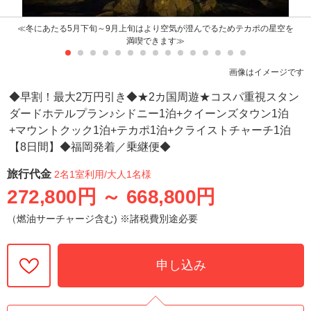
≪冬にあたる5月下旬～9月上旬はより空気が澄んでるためテカポの星空を
満喫できます≫
画像はイメージです
◆早割！最大2万円引き◆★2カ国周遊★コスパ重視スタン
ダードホテルプラン♪シドニー1泊+クイーンズタウン1泊
+マウントクック1泊+テカポ1泊+クライストチャーチ1泊
【8日間】◆福岡発着／乗継便◆
旅行代金
2名1室利用
/大人1名様
272,800円
～
668,800円
（燃油サーチャージ含む) ※諸税費別途必要
申し込み