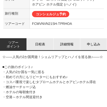
ホアビン ホテル指定 (ハノイ)
旅行種別
コンシェルジュ予約
ツアーコード
FCMVNVN21SH-TPRHOA
ツアー
日程表
詳細情報
申し込み
ポイント
☆――人気の2か国周遊！シェムリアップとハノイを巡る旅♪――☆
■この旅のポイント♪
・人気の2か国を一気に巡る
・初めての方にもリピーターにもおすすめ♪
・コスパ重視で楽しむタプロームホテルとホアビンホテル滞在
・燃油サーチャージ込
・ホテルの毎朝食付き
・空港～ホテル間送迎付き