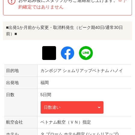
お申込み後にスタッフからご連絡差し上げます。
※予
約確定ではありません
■出発1か月前から変更・取消料発生（ピーク期40日/通常30日
前）■
目的地
カンボジア シェムリアップベトナム ハノイ
出発地
福岡
日数
5日間
日数違い
航空会社
ベトナム航空（ＶＮ）指定
ホテル
タ プローム ホテル指定 (シェムリアップ)