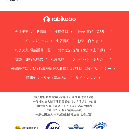
会社概要
IR情報
採用情報
社会的責任（CSR）
プレスリリース
支店情報
お問い合わせ
行き先別 電話番号一覧
海外旅行保険（東京海上日動）
標識、旅行業約款
利用規約
プライバシーポリシー
外部送信による行動履歴情報の取得および利用に関するポリシー
情報セキュリティ基本方針
サイトマップ
観光庁長官登録旅行業第１６８３号（第１種）
一般社団法人日本旅行業協会（ＪＡＴＡ）正会員
国際航空運送協会（ＩＡＴＡ）公認代理店
旅行業公正取引協議会会員
一般社団法人 日本経済団体連合会（経団連）