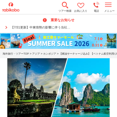
t
ツアー検索
お気に入り
電話
メニュー
o
g
重要なお知らせ
g
l
【7/31更新】中東情勢の影響に伴う当社…
e
n
a
v
i
g
a
>
>
>
海外旅行・ツアーTOP
アジア
カンボジア
【燃油サーチャージ込み】【ベトナム航空利用/人
t
i
o
n