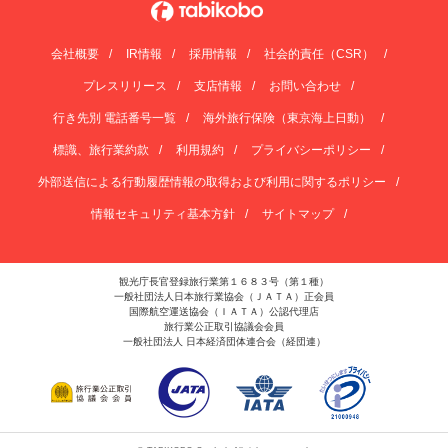
会社概要
IR情報
採用情報
社会的責任（CSR）
プレスリリース
支店情報
お問い合わせ
行き先別 電話番号一覧
海外旅行保険（東京海上日動）
標識、旅行業約款
利用規約
プライバシーポリシー
外部送信による行動履歴情報の取得および利用に関するポリシー
情報セキュリティ基本方針
サイトマップ
観光庁長官登録旅行業第１６８３号（第１種）
一般社団法人日本旅行業協会（ＪＡＴＡ）正会員
国際航空運送協会（ＩＡＴＡ）公認代理店
旅行業公正取引協議会会員
一般社団法人 日本経済団体連合会（経団連）