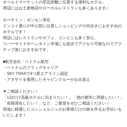
オールドマーケットの至近距離に位置する便利なホテル。
周辺にはお土産物店やローカルレストランも多くあります♪
ホーチミン：ボンセン滞在
ドンコイ通りの中心部に位置しショッピングや街歩きにおすすめの
ホテルです！
周辺にはレストランやカフェ、コンビニも多く安心。
リバーサイドやベンタイン市場にも徒歩でアクセス可能なのでアク
ティブ派におすすめです。
■航空会社：ベトナム航空
・ベトナムのフラッグキャリア
・SKY TRAXで4つ星エアライン認定
・アオザイを着用したキャビンクルーがお出迎え
▼ご相談ください！
「1泊だけ高級ホテルに泊まりたい！」「他の都市に周遊したい！」
「長期滞在したい！」など、ご要望をぜひご相談ください！
現地に精通したコンシェルジュがお客様だけの旅を作るお手伝いを
いたします！