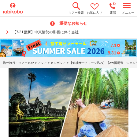
t
ツアー検索
お気に入り
電話
メニュー
o
g
重要なお知らせ
g
l
【7/31更新】中東情勢の影響に伴う当社…
e
n
a
v
i
g
a
>
>
>
海外旅行・ツアーTOP
アジア
カンボジア
【燃油サーチャージ込み】【2カ国周遊 シェムリ
t
i
o
n