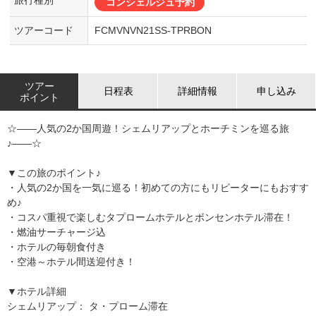
コンシェルジュ予約
ツアーコード
FCMVNVN21SS-TPRBON
ツアー
日程表
詳細情報
申し込み
ポイント
☆――人気の2か国周遊！シェムリアップとホーチミンを巡る旅
♪――☆
▼この旅のポイント♪
・人気の2か国を一気に巡る！初めての方にもリピーターにもおすす
め♪
・コスパ重視で楽しむタプロームホテルとボンセンホテル滞在！
・燃油サーチャージ込
・ホテルの毎朝食付き
・空港～ホテル間送迎付き！
▼ホテル詳細
シェムリアップ： タ・プローム滞在