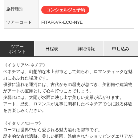
旅行種別
コンシェルジュ予約
ツアーコード
FITAF6VR-ECO-NYE
ツアー
日程表
詳細情報
申し込み
ポイント
《イタリア/ベネチア》
ベネチアは、幻想的な水上都市として知られ、ロマンティックな魅
力にあふれた場所です。
優雅に流れる運河には、古代からの歴史が息づき、美術館や建築物
がアートの宝庫として心を打つことでしょう。
夕暮れには、太陽が水面に映し出す美しい光景が広がります。
アート、歴史、ロマンスが見事に調和したベネチアで心に残る体験
をお楽しみください。
《イタリア/ローマ》
ローマは世界中から愛される魅力溢れる都市です。
歴史的な古代遺跡、美しい庭園、洗練されたショッピングエリアが