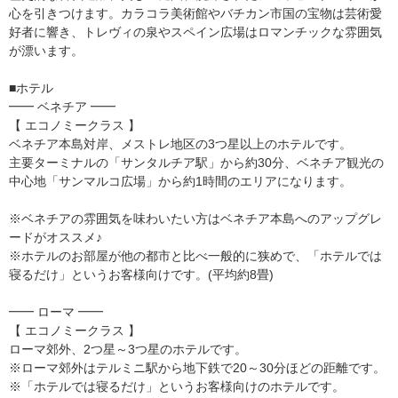
心を引きつけます。カラコラ美術館やバチカン市国の宝物は芸術愛
好者に響き、トレヴィの泉やスペイン広場はロマンチックな雰囲気
が漂います。
■ホテル
━━ ベネチア ━━
【 エコノミークラス 】
ベネチア本島対岸、メストレ地区の3つ星以上のホテルです。
主要ターミナルの「サンタルチア駅」から約30分、ベネチア観光の
中心地「サンマルコ広場」から約1時間のエリアになります。
※ベネチアの雰囲気を味わいたい方はベネチア本島へのアップグレ
ードがオススメ♪
※ホテルのお部屋が他の都市と比べ一般的に狭めで、「ホテルでは
寝るだけ」というお客様向けです。(平均約8畳)
━━ ローマ ━━
【 エコノミークラス 】
ローマ郊外、2つ星～3つ星のホテルです。
※ローマ郊外はテルミニ駅から地下鉄で20～30分ほどの距離です。
※「ホテルでは寝るだけ」というお客様向けのホテルです。