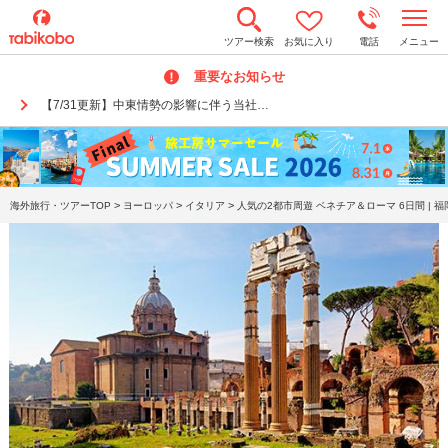
t
ツアー検索
お気に入り
電話
メニュー
o
g
重要なお知らせ
g
l
【7/31更新】中東情勢の影響に伴う当社…
e
n
a
v
i
g
a
>
>
>
海外旅行・ツアーTOP
ヨーロッパ
イタリア
人気の2都市周遊 ベネチア＆ローマ 6日間 | 
t
i
o
n