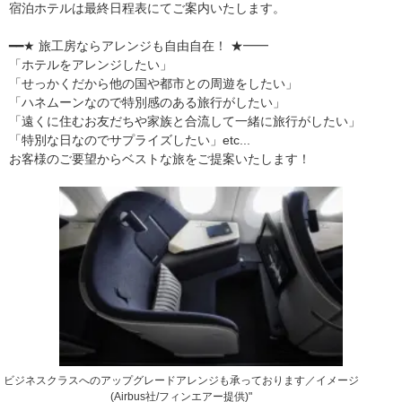
宿泊ホテルは最終日程表にてご案内いたします。
━━★ 旅工房ならアレンジも自由自在！ ★━━
「ホテルをアレンジしたい」
「せっかくだから他の国や都市との周遊をしたい」
「ハネムーンなので特別感のある旅行がしたい」
「遠くに住むお友だちや家族と合流して一緒に旅行がしたい」
「特別な日なのでサプライズしたい」etc...
お客様のご要望からベストな旅をご提案いたします！
ビジネスクラスへのアップグレードアレンジも承っております／イメージ
(Airbus社/フィンエアー提供)"