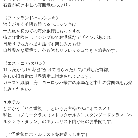
石畳が続き中世の雰囲気たっぷり♪
《フィンランド/ヘルシンキ》
治安が良く英語も通じるヘルシンキは、
一人旅や初めての海外旅行にもおすすめ！
街には北欧らしいシンプルでお洒落なデザインがあふれ、
日帰りで地方へ足を延ばす楽しみ方も◎
自然豊かな環境で、心も体もリフレッシュできる旅先です。
《エストニア/タリン》
11世紀から15世紀にかけて造られた活気に満ちた首都。
美しい旧市街は世界遺産に指定されています。
ガラスや織物工房、ヨーロッパ最古の薬局など中世の雰囲気をお楽
しみください♪
▼ホテル
とにかく「料金重視！」というお客様のみにオススメ！
弊社エコノミークラス（ストックホルム）スタンダードクラス（ヘ
ルシンキ・タリン）のホテルリスト内からのお手配です。
［ご予約後にホテルリストをお送りします］