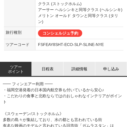
クラス (ストックホルム)
アーサー ヘルシンキと同等クラス (ヘルシンキ)
メリトン オールド タウンと同等クラス (タリ
ン)
旅行種別
コンシェルジュ予約
ツアーコード
FSFEAY8SHT-ECO-SLP-SLINE-NYE
ツアー
日程表
詳細情報
申し込み
ポイント
━━ フィンエアー利用 ━━
・福岡空港発着の日本国内航空券も付いているから安心♪
・こだわりの食事と北欧ならではのおしゃれなインテリアがポイン
ト
《スウェーデン/ストックホルム》
多数の島々が集結しており、水の都とも言われている街
有名な映画のモデルと言われている旧市街「ガムラスタン」は