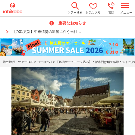
t
ツアー検索
お気に入り
電話
メニュー
o
g
重要なお知らせ
g
l
【7/31更新】中東情勢の影響に伴う当社…
e
n
a
v
i
g
a
>
>
海外旅行・ツアーTOP
ヨーロッパ
【燃油サーチャージ込み】＊都市間は船で移動＊ストックホル
t
i
o
n