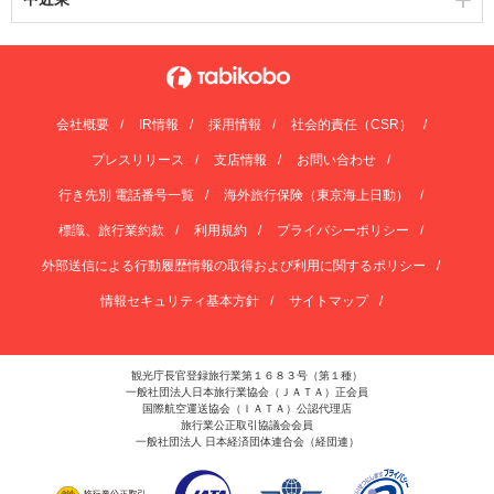
会社概要
IR情報
採用情報
社会的責任（CSR）
プレスリリース
支店情報
お問い合わせ
行き先別 電話番号一覧
海外旅行保険（東京海上日動）
標識、旅行業約款
利用規約
プライバシーポリシー
外部送信による行動履歴情報の取得および利用に関するポリシー
情報セキュリティ基本方針
サイトマップ
観光庁長官登録旅行業第１６８３号（第１種）
一般社団法人日本旅行業協会（ＪＡＴＡ）正会員
国際航空運送協会（ＩＡＴＡ）公認代理店
旅行業公正取引協議会会員
一般社団法人 日本経済団体連合会（経団連）