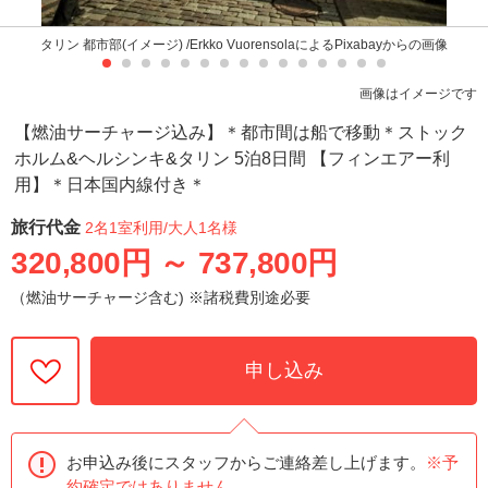
タリン 都市部(イメージ) /Erkko VuorensolaによるPixabayからの画像
画像はイメージです
【燃油サーチャージ込み】＊都市間は船で移動＊ストック
ホルム&ヘルシンキ&タリン 5泊8日間 【フィンエアー利
用】＊日本国内線付き＊
旅行代金
2名1室利用
/大人1名様
320,800円
～
737,800円
（燃油サーチャージ含む) ※諸税費別途必要
申し込み
お申込み後にスタッフからご連絡差し上げます。
※予
約確定ではありません