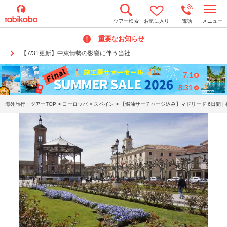
t
ツアー検索
お気に入り
電話
メニュー
o
g
重要なお知らせ
g
l
【7/31更新】中東情勢の影響に伴う当社…
e
n
a
v
i
g
a
>
>
>
海外旅行・ツアーTOP
ヨーロッパ
スペイン
【燃油サーチャージ込み】マドリード 6日間 |
t
i
o
n