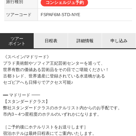
旅行種別
コンシェルジュ予約
ツアーコード
FSPAF6M-STD-NYE
ツアー
日程表
詳細情報
申し込み
ポイント
《スペイン/マドリード》
プラド美術館やソフィア王妃芸術センターを巡って、
世界有数の価値ある芸術品をその目でご堪能ください！
古都トレド、世界遺産に登録されている水道橋がある
セゴビアへも日帰りでアクセス可能♪
━━ マドリード ━━
【スタンダードクラス】
弊社スタンダードクラスのホテルリスト内からのお手配です。
市内3～4つ星程度のホテルのいずれかになります。
［ご予約後にホテルリストをお送りします］
宿泊ホテルは最終日程表にてご案内いたします。