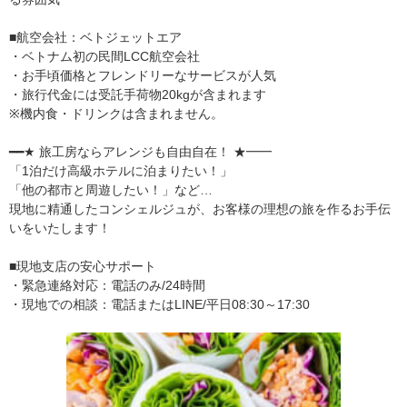
■航空会社：ベトジェットエア
・ベトナム初の民間LCC航空会社
・お手頃価格とフレンドリーなサービスが人気
・旅行代金には受託手荷物20kgが含まれます
※機内食・ドリンクは含まれません。
━━★ 旅工房ならアレンジも自由自在！ ★━━
「1泊だけ高級ホテルに泊まりたい！」
「他の都市と周遊したい！」など…
現地に精通したコンシェルジュが、お客様の理想の旅を作るお手伝
いをいたします！
■現地支店の安心サポート
・緊急連絡対応：電話のみ/24時間
・現地での相談：電話またはLINE/平日08:30～17:30