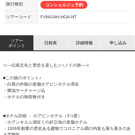
旅行種別
コンシェルジュ予約
ツアーコード
FVNVJ4H-HOA-NT
ツアー
日程表
詳細情報
申し込み
ポイント
☆―伝統文化と歴史を楽しむ♪ハノイの旅―☆
■この旅のポイント♪
・白亜の外観の老舗ホアビンホテル滞在
・燃油サーチャージ込
・ホテルの毎朝食付き
■ホテル詳細 ： ホアビンホテル（3つ星）
・ホアンキエム湖近くの好立地の老舗ホテル
・1926年創業の歴史ある建物でコロニアル調の内装も落ち着きのあ
る雰囲気