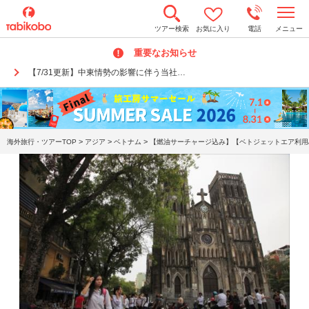
t
ツアー検索
お気に入り
電話
メニュー
o
g
重要なお知らせ
g
l
【7/31更新】中東情勢の影響に伴う当社…
e
n
a
v
i
g
a
>
>
>
海外旅行・ツアーTOP
アジア
ベトナム
【燃油サーチャージ込み】【ベトジェットエア利用/
t
i
o
n