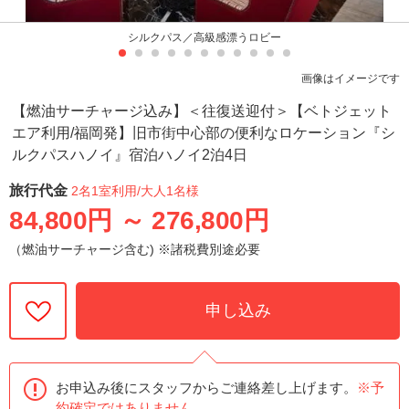
シルクパス／高級感漂うロビー
画像はイメージです
【燃油サーチャージ込み】＜往復送迎付＞【ベトジェット
エア利用/福岡発】旧市街中心部の便利なロケーション『シ
ルクパスハノイ』宿泊ハノイ2泊4日
旅行代金
2名1室利用
/大人1名様
84,800円
～
276,800円
（燃油サーチャージ含む) ※諸税費別途必要
申し込み
お申込み後にスタッフからご連絡差し上げます。
※予
約確定ではありません