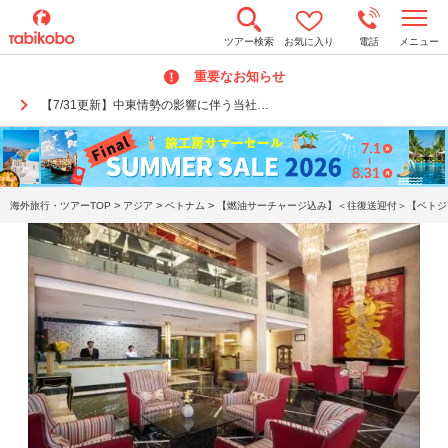
t
ツアー検索
お気に入り
電話
メニュー
o
g
重要なお知らせ
g
l
【7/31更新】中東情勢の影響に伴う当社…
e
n
a
v
i
g
a
>
>
>
海外旅行・ツアーTOP
アジア
ベトナム
【燃油サーチャージ込み】＜往復送迎付＞【ベトジェ
t
i
o
n