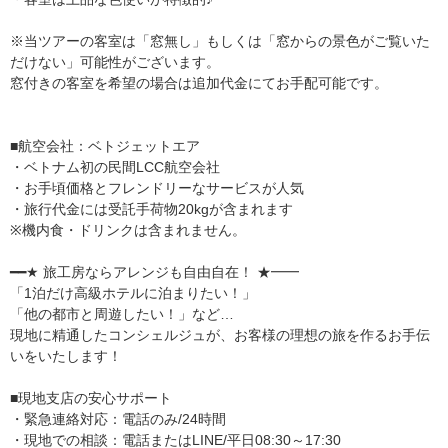
※当ツアーの客室は「窓無し」もしくは「窓からの景色がご覧いた
だけない」可能性がございます。
窓付きの客室を希望の場合は追加代金にてお手配可能です。
■航空会社：ベトジェットエア
・ベトナム初の民間LCC航空会社
・お手頃価格とフレンドリーなサービスが人気
・旅行代金には受託手荷物20kgが含まれます
※機内食・ドリンクは含まれません。
━━★ 旅工房ならアレンジも自由自在！ ★━━
「1泊だけ高級ホテルに泊まりたい！」
「他の都市と周遊したい！」など…
現地に精通したコンシェルジュが、お客様の理想の旅を作るお手伝
いをいたします！
■現地支店の安心サポート
・緊急連絡対応：電話のみ/24時間
・現地での相談：電話またはLINE/平日08:30～17:30