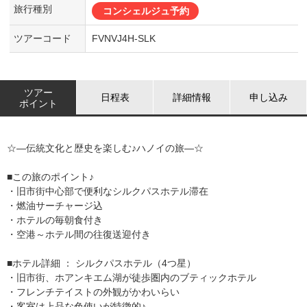
旅行種別
コンシェルジュ予約
ツアーコード
FVNVJ4H-SLK
ツアー
日程表
詳細情報
申し込み
ポイント
☆―伝統文化と歴史を楽しむ♪ハノイの旅―☆
■この旅のポイント♪
・旧市街中心部で便利なシルクパスホテル滞在
・燃油サーチャージ込
・ホテルの毎朝食付き
・空港～ホテル間の往復送迎付き
■ホテル詳細 ： シルクパスホテル（4つ星）
・旧市街、ホアンキエム湖が徒歩圏内のブティックホテル
・フレンチテイストの外観がかわいらい
・客室は上品な色使いが特徴的♪