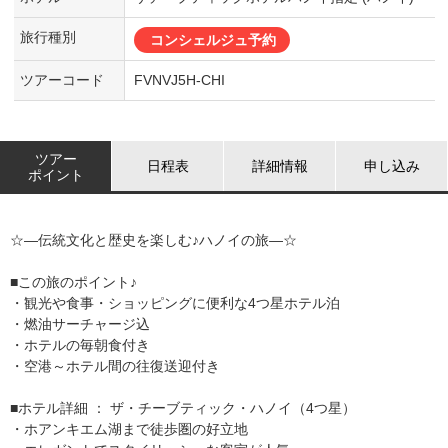
旅行種別
コンシェルジュ予約
ツアーコード
FVNVJ5H-CHI
ツアー
日程表
詳細情報
申し込み
ポイント
☆―伝統文化と歴史を楽しむ♪ハノイの旅―☆
■この旅のポイント♪
・観光や食事・ショッピングに便利な4つ星ホテル泊
・燃油サーチャージ込
・ホテルの毎朝食付き
・空港～ホテル間の往復送迎付き
■ホテル詳細 ： ザ・チーブティック・ハノイ（4つ星）
・ホアンキエム湖まで徒歩圏の好立地