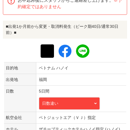
お申込み後にスタッフからご連絡差し上げます。
※予
約確定ではありません
■出発1か月前から変更・取消料発生（ピーク期40日/通常30日
前）■
目的地
ベトナム ハノイ
出発地
福岡
日数
5日間
日数違い
航空会社
ベトジェットエア（ＶＪ）指定
ホテル
ザチーブティックホテルハノイ指定 (ハノイ)