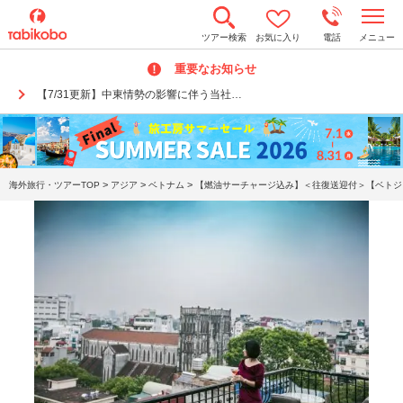
t
ツアー検索
お気に入り
電話
メニュー
o
g
重要なお知らせ
g
l
【7/31更新】中東情勢の影響に伴う当社…
e
n
a
v
i
g
a
>
>
>
海外旅行・ツアーTOP
アジア
ベトナム
【燃油サーチャージ込み】＜往復送迎付＞【ベトジェ
t
i
o
n