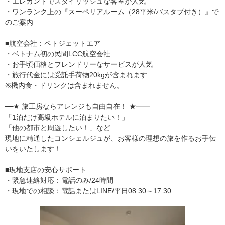
・エレガントでスタイリッシュな客室が人気
・ワンランク上の『スーペリアルーム（28平米/バスタブ付き）』で
のご案内
■航空会社：ベトジェットエア
・ベトナム初の民間LCC航空会社
・お手頃価格とフレンドリーなサービスが人気
・旅行代金には受託手荷物20kgが含まれます
※機内食・ドリンクは含まれません。
━━★ 旅工房ならアレンジも自由自在！ ★━━
「1泊だけ高級ホテルに泊まりたい！」
「他の都市と周遊したい！」など…
現地に精通したコンシェルジュが、お客様の理想の旅を作るお手伝
いをいたします！
■現地支店の安心サポート
・緊急連絡対応：電話のみ/24時間
・現地での相談：電話またはLINE/平日08:30～17:30