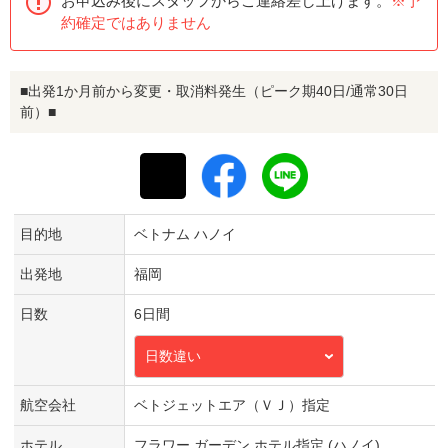
お申込み後にスタッフからご連絡差し上げます。
※予
約確定ではありません
■出発1か月前から変更・取消料発生（ピーク期40日/通常30日
前）■
目的地
ベトナム ハノイ
出発地
福岡
日数
6日間
日数違い
航空会社
ベトジェットエア（ＶＪ）指定
ホテル
フラワー ガーデン ホテル指定 (ハノイ)