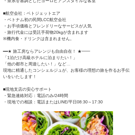
・茶系を基調としたヨーロピアンスタイルな客室
■航空会社：ベトジェットエア
・ベトナム初の民間LCC航空会社
・お手頃価格とフレンドリーなサービスが人気
・旅行代金には受託手荷物20kgが含まれます
※機内食・ドリンクは含まれません。
━━★ 旅工房ならアレンジも自由自在！ ★━━
「1泊だけ高級ホテルに泊まりたい！」
「他の都市と周遊したい！」など…
現地に精通したコンシェルジュが、お客様の理想の旅を作るお手伝
いをいたします！
■現地支店の安心サポート
・緊急連絡対応：電話のみ/24時間
・現地での相談：電話またはLINE/平日08:30～17:30