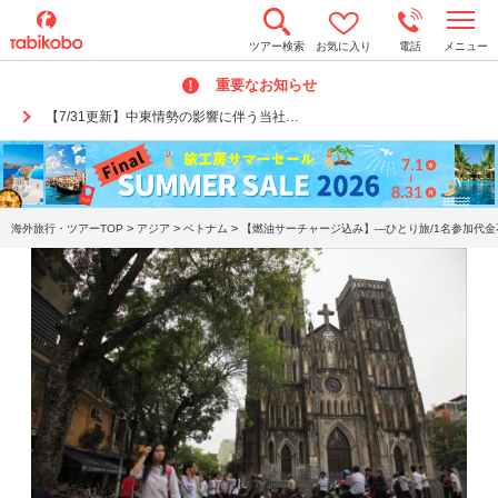
t
ツアー検索
お気に入り
電話
メニュー
o
g
重要なお知らせ
g
l
【7/31更新】中東情勢の影響に伴う当社…
e
n
a
v
i
g
a
>
>
>
海外旅行・ツアーTOP
アジア
ベトナム
【燃油サーチャージ込み】―ひとり旅/1名参加代金
t
i
o
n