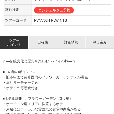
旅行種別
コンシェルジュ予約
ツアーコード
FVNVJ6H-FLW-NTS
ツアー
日程表
詳細情報
申し込み
ポイント
☆―伝統文化と歴史を楽しむ♪ハノイの旅―☆
■この旅のポイント♪
・旧市街まで徒歩圏内のフラワーガーデンホテル滞在
・燃油サーチャージ込
・ホテルの毎朝食付き
■ホテル詳細 ： フラワーガーデン（3つ星）
・ホーチミン廟エリアに位置するホテル
・周辺にはローカルな雰囲気の食堂や商店がある