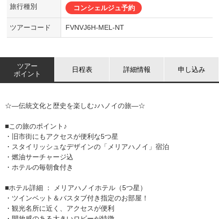
旅行種別
コンシェルジュ予約
ツアーコード
FVNVJ6H-MEL-NT
ツアー
日程表
詳細情報
申し込み
ポイント
☆―伝統文化と歴史を楽しむ♪ハノイの旅―☆
■この旅のポイント♪
・旧市街にもアクセスが便利な5つ星
・スタイリッシュなデザインの「メリアハノイ」宿泊
・燃油サーチャージ込
・ホテルの毎朝食付き
■ホテル詳細 ： メリアハノイホテル（5つ星）
・ツインベット＆バスタブ付き指定のお部屋！
・観光名所に近く、アクセスが便利
・開放感のある大きいロビーが特徴