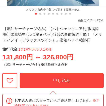
メリア／市内中心部に位置する高層ホテル
画像はイメージです
【燃油サーチャージ込み】【ベトジェットエア利用/福岡
発】繁華街中心5つ星★ベッド2台の事前確約可能！『メリ
アハノイ（デラックスツイン）』宿泊ハノイ4泊6日
旅行代金
2名1室利用
/大人1名様
131,800円
～
326,800円
（燃油サーチャージ含む) ※諸税費別途必要
申し込み
お申込み後にスタッフからご連絡差し上げます。
※予
約確定ではありません