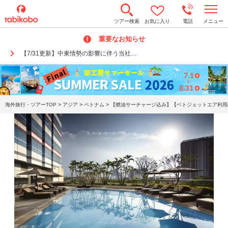
t
ツアー検索
お気に入り
電話
メニュー
o
g
重要なお知らせ
g
l
【7/31更新】中東情勢の影響に伴う当社…
e
n
a
v
i
g
a
>
>
>
海外旅行・ツアーTOP
アジア
ベトナム
【燃油サーチャージ込み】【ベトジェットエア利用/
t
i
o
n