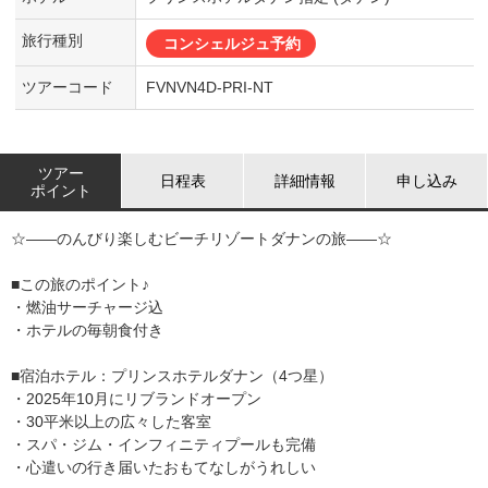
旅行種別
コンシェルジュ予約
ツアーコード
FVNVN4D-PRI-NT
ツアー
日程表
詳細情報
申し込み
ポイント
☆――のんびり楽しむビーチリゾートダナンの旅――☆
■この旅のポイント♪
・燃油サーチャージ込
・ホテルの毎朝食付き
■宿泊ホテル：プリンスホテルダナン（4つ星）
・2025年10月にリブランドオープン
・30平米以上の広々した客室
・スパ・ジム・インフィニティプールも完備
・心遣いの行き届いたおもてなしがうれしい