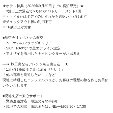
★ホテル特典（2026年9月30日までの宿泊限定）★
・3泊以上の滞在で60分のスパトリートメント1回
※ヘッドまたはボディのいずれかを選択いただけます
※チェックアウト後の利用不可
※16歳以上が対象
■航空会社：ベトナム航空
・ベトナムのフラッグキャリア
・SKY TRAXで4つ星エアライン認定
・アオザイを着用したキャビンクルーがお出迎え
━━★ 旅工房ならアレンジも自由自在！ ★━━
「1泊だけ高級ホテルに泊まりたい！」
「他の都市と周遊したい！」など…
現地に精通したコンシェルジュが、お客様の理想の旅を作るお手伝
いをいたします！
■現地支店の安心サポート
・緊急連絡対応：電話のみ/24時間
・現地での相談：電話またはLINE/平日08:30～17:30