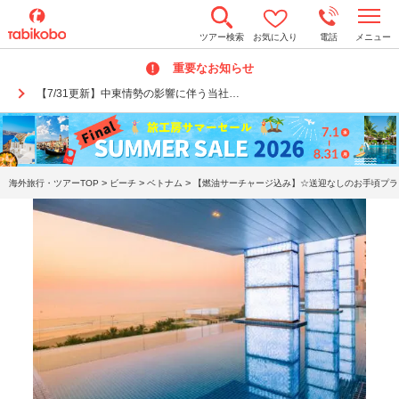
t
ツアー検索
お気に入り
電話
メニュー
o
g
重要なお知らせ
g
l
【7/31更新】中東情勢の影響に伴う当社…
e
n
a
v
i
g
a
>
>
>
海外旅行・ツアーTOP
ビーチ
ベトナム
【燃油サーチャージ込み】☆送迎なしのお手頃プラン
t
i
o
n