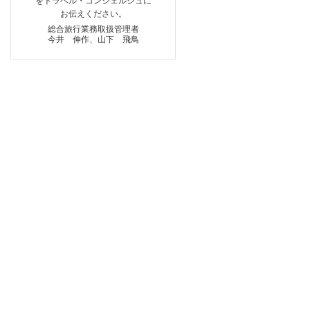
をトラベル・コンシェルジュに
お伝えください。
総合旅行業務取扱管理者
今井 伸作、山下 飛鳥