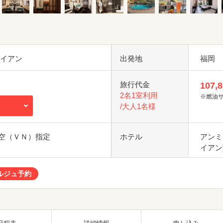
ホイアン
出発地
福岡
旅行代金
107,
2名1室利用
※燃油
/大人1名様
空（ＶＮ）指定
ホテル
アンミ
イアン
ルジュ予約