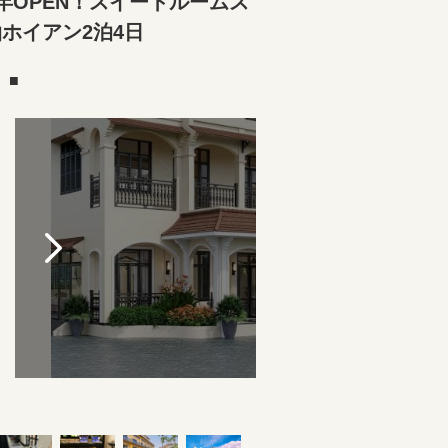
年OPEN！スイートルームス
ホイアン2泊4日
）■