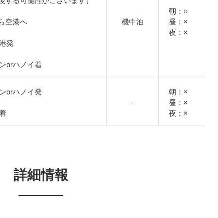
後する可能性がございます）
朝：○
ら空港へ
機中泊
昼：×
夜：×
空港発
チミンorハノイ着
チミンorハノイ発
朝：×
-
昼：×
港着
夜：×
詳細情報