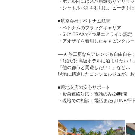
・ホテル内にはスパ施設ありでリラッ
・シャトルバスを利用し、ビーチも旧
■航空会社：ベトナム航空
・ベトナムのフラッグキャリア
・SKY TRAXで4つ星エアライン認定
・アオザイを着用したキャビンクルー
━━★ 旅工房ならアレンジも自由自在！
「1泊だけ高級ホテルに泊まりたい！
「他の都市と周遊したい！」など…
現地に精通したコンシェルジュが、お
■現地支店の安心サポート
・緊急連絡対応：電話のみ/24時間
・現地での相談：電話またはLINE/平日08