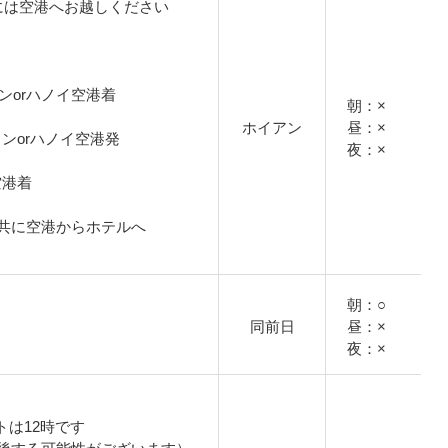
には空港へお越しください
チミンorハノイ空港着
朝：×
ホイアン
昼：×
ーチミンorハノイ空港発
夜：×
ン空港着
共に空港からホテルへ
朝：○
同前日
昼：×
夜：×
トは12時です