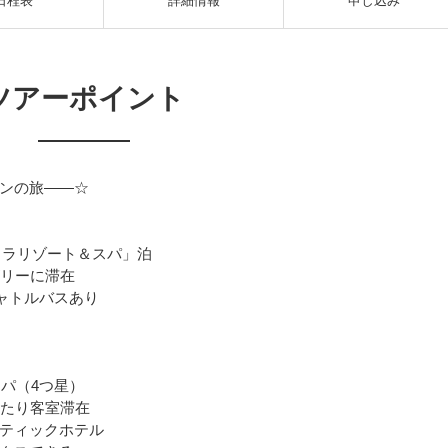
日程表
詳細情報
申し込み
ツアーポイント
ンの旅――☆
ンミラリゾート＆スパ」泊
ゴリーに滞在
ャトルバスあり
スパ（4つ星）
ったり客室滞在
ティックホテル