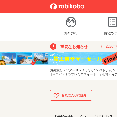
海外旅行
厳選ツ
重要なお知らせ
2026
>
>
>
海外旅行・ツアーTOP
アジア
ベトナム
ト&スパ（ミラプレミアスイート）』宿泊ホイアン