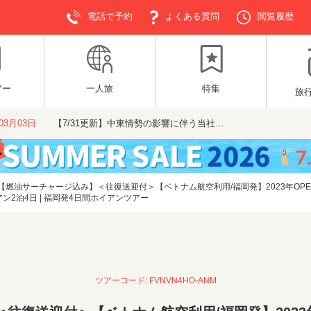
電話で予約
よくある質問
閲覧履歴
アー
一人旅
特集
旅
年03月03日
【7/31更新】中東情勢の影響に伴う当社…
【燃油サーチャージ込み】＜往復送迎付＞【ベトナム航空利用/福岡発】2023年O
2泊4日 | 福岡発4日間ホイアンツアー
ツアーコード: FVNVN4HO-ANM