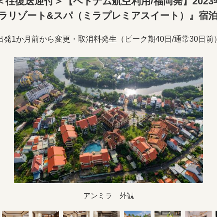
往復送迎付＞【ベトナム航空利用/福岡発】2023
ラリゾート&スパ（ミラプレミアスイート）』宿泊
出発1か月前から変更・取消料発生（ピーク期40日/通常30日前
アンミラ 外観