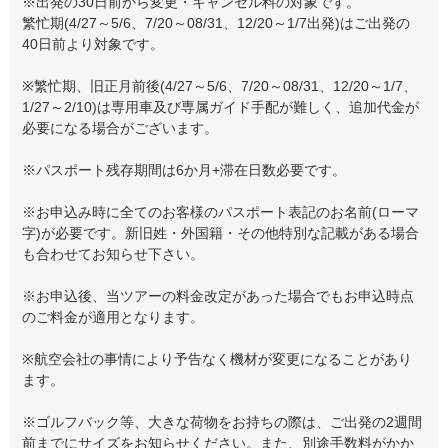
※出発の30日前から変更・キャンセル料の対象です。
繁忙期(4/27～5/6、7/20～08/31、12/20～1/7出発)はご出発の
40日前より対象です。
※繁忙期、旧正月前後(4/27～5/6、7/20～08/31、12/20～1/7、
1/27～2/10)は専用車及び専属ガイド手配が難しく、追加代金が
必要になる場合がございます。
※パスポート残存期間は6か月+滞在日数必要です。
※お申込み時に全てのお客様のパスポート表記のお名前(ローマ
字)が必要です。新旧姓・外国籍・その他特別な記載がある場合
も合わせてお知らせ下さい。
※お申込後、当ツアーの料金改定があった場合でもお申込時点
のご料金が適用となります。
※航空会社の事情により予告なく機材が変更になることがあり
ます。
※ゴルフバック等、大きな荷物をお持ちの際は、ご出発の2週間
前までにサイズをお知らせください。また、別途手数料がかか