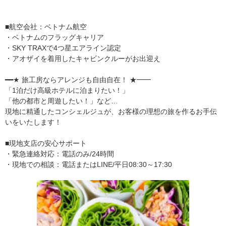
■航空会社：ベトナム航空
・ベトナムのフラッグキャリア
・SKY TRAXで4つ星エアライン認定
・アオザイを着用したキャビンクルーがお出迎え
━━★ 旅工房ならアレンジも自由自在！ ★━━
「1泊だけ高級ホテルに泊まりたい！」
「他の都市と周遊したい！」など…
現地に精通したコンシェルジュが、お客様の理想の旅を作るお手伝
いをいたします！
■現地支店の安心サポート
・緊急連絡対応：電話のみ/24時間
・現地での相談：電話またはLINE/平日08:30～17:30