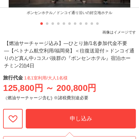
ボンセンホテル／ドンコイ通り沿いの好立地ホテル
画像はイメージです
【燃油サーチャージ込み】―ひとり旅/1名参加代金不要
―【ベトナム航空利用/福岡発】＜往復送迎付＞ドンコイ通
りのど真ん中♪コスパ抜群の『ボンセンホテル』宿泊ホー
チミン2泊4日
旅行代金
1名1室利用
/大人1名様
125,800円
～
200,800円
（燃油サーチャージ含む) ※諸税費別途必要
申し込み