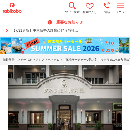
t
ツアー検索
お気に入り
電話
メニュー
o
g
重要なお知らせ
g
l
【7/31更新】中東情勢の影響に伴う当社…
e
n
a
v
i
g
a
>
>
>
海外旅行・ツアーTOP
アジア
ベトナム
【燃油サーチャージ込み】―ひとり旅/1名参加代金
t
i
o
n