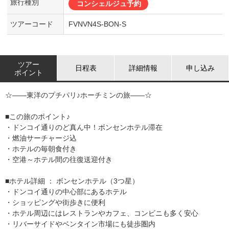
旅行種別
コンシェルジュ予約
ツアーコード
FVNVN4S-BON-S
ツアー
日程表
詳細情報
申し込み
ポイント
☆――東洋のプチパリ♪ホーチミンの旅――☆
■この旅のポイント♪
・ドンコイ通りのど真ん中！ボンセンホテル滞在
・燃油サーチャージ込
・ホテルの毎朝食付き
・空港～ホテル間の往復送迎付き
■ホテル詳細 ： ボンセンホテル（3つ星）
・ドンコイ通りの中心部にあるホテル
・ショッピングや街歩きに便利
・ホテル周辺にはレストランやカフェ、コンビニも多く安心
・リバーサイドやベンタイン市場にも徒歩圏内