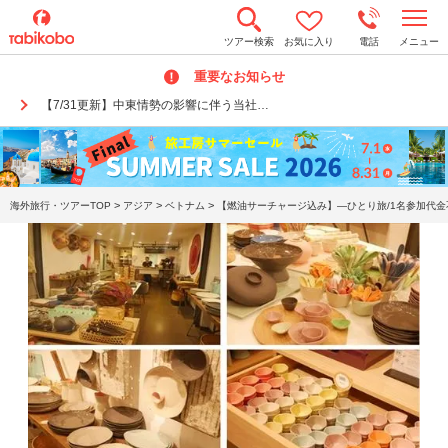
t
ツアー検索
お気に入り
電話
メニュー
o
g
重要なお知らせ
g
l
【7/31更新】中東情勢の影響に伴う当社…
e
n
a
v
i
g
a
>
>
>
海外旅行・ツアーTOP
アジア
ベトナム
【燃油サーチャージ込み】―ひとり旅/1名参加代金
t
i
o
n