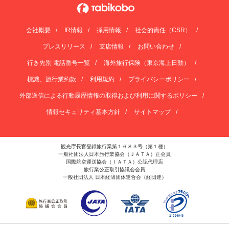
会社概要
IR情報
採用情報
社会的責任（CSR）
プレスリリース
支店情報
お問い合わせ
行き先別 電話番号一覧
海外旅行保険（東京海上日動）
標識、旅行業約款
利用規約
プライバシーポリシー
外部送信による行動履歴情報の取得および利用に関するポリシー
情報セキュリティ基本方針
サイトマップ
観光庁長官登録旅行業第１６８３号（第１種）
一般社団法人日本旅行業協会（ＪＡＴＡ）正会員
国際航空運送協会（ＩＡＴＡ）公認代理店
旅行業公正取引協議会会員
一般社団法人 日本経済団体連合会（経団連）