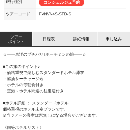
旅行種別
コンシェルジュ予約
ツアーコード
FVNVN4S-STD-S
ツアー
日程表
詳細情報
申し込み
ポイント
☆――東洋のプチパリ♪ホーチミンの旅――☆
■この旅のポイント♪
・価格重視で楽しむスタンダードホテル滞在
・燃油サーチャージ込
・ホテルの毎朝食付き
・空港～ホテル間送の往復迎付き
■ホテル詳細 ： スタンダードホテル
価格重視のホテル未定プランです。
※当ツアーの客室は窓無しになる場合がございます。
《同等ホテルリスト》