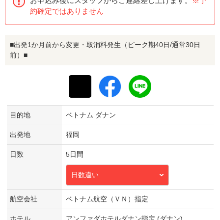
お申込み後にスタッフからご連絡差し上げます。
※予
約確定ではありません
■出発1か月前から変更・取消料発生（ピーク期40日/通常30日
前）■
目的地
ベトナム ダナン
出発地
福岡
日数
5日間
日数違い
航空会社
ベトナム航空（ＶＮ）指定
ホテル
アンファダホテルダナン指定 (ダナン)