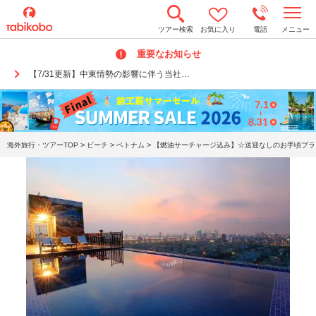
t
ツアー検索
お気に入り
電話
メニュー
o
g
重要なお知らせ
g
l
【7/31更新】中東情勢の影響に伴う当社…
e
n
a
v
i
g
a
>
>
>
海外旅行・ツアーTOP
ビーチ
ベトナム
【燃油サーチャージ込み】☆送迎なしのお手頃プラン
t
i
o
n