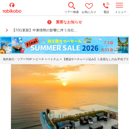
t
ツアー検索
お気に入り
電話
メニュー
o
g
重要なお知らせ
g
l
【7/31更新】中東情勢の影響に伴う当社…
e
n
a
v
i
g
a
>
>
>
海外旅行・ツアーTOP
ビーチ
ベトナム
【燃油サーチャージ込み】☆送迎なしのお手頃プラン
t
i
o
n