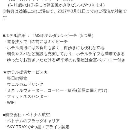
(6-11歳のお子様には韓国風かき氷ビンスがつきます)
※特典は2泊以上のご滞在で、2027年3月31日までのご宿泊が対象で
す
■ホテル詳細 ： TMSホテルダナンビーチ（5つ星）
・道を挟んで目の前にはミケビーチ
・ホテル周辺には飲食店も多く、街歩きにも便利な立地
・朝食やスパなど施設も充実しており、ホテルライフも満喫できる
・ゆったりお寛ぎいただける45平米のお部屋は全室バルコニー付き
★ホテル提供サービス★
・毎日の朝食
・ウェルカムドリンク
・ミネラルウォーター、コーヒー・紅茶(部屋に備え付け)
・フィットネスセンター
・WIFI
■航空会社：ベトナム航空
・ベトナムのフラッグキャリア
・SKY TRAXで4つ星エアライン認定