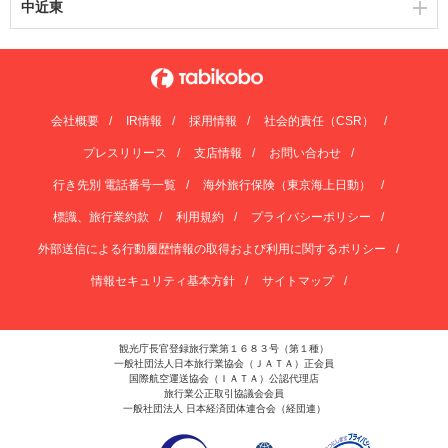
中近東
会社概要
IR情報
採用情報
社会的責任（CSR）
プレスリリース
支店情報
お問い合わせ
行き先別 電話番号一覧
海外旅行保険（東京海上日動）
標識、旅行業約款
利用規約
プライバシーポリシー
外部送信による行動履歴情報の取得および利用に関するポリシー
情報セキュリティ基本方針
サイトマップ
観光庁長官登録旅行業第１６８３号（第１種）
一般社団法人日本旅行業協会（ＪＡＴＡ）正会員
国際航空運送協会（ＩＡＴＡ）公認代理店
旅行業公正取引協議会会員
一般社団法人 日本経済団体連合会（経団連）