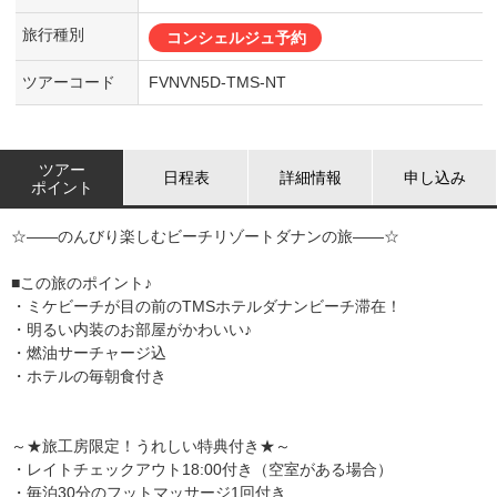
旅行種別
コンシェルジュ予約
ツアーコード
FVNVN5D-TMS-NT
ツアー
日程表
詳細情報
申し込み
ポイント
☆――のんびり楽しむビーチリゾートダナンの旅――☆
■この旅のポイント♪
・ミケビーチが目の前のTMSホテルダナンビーチ滞在！
・明るい内装のお部屋がかわいい♪
・燃油サーチャージ込
・ホテルの毎朝食付き
～★旅工房限定！うれしい特典付き★～
・レイトチェックアウト18:00付き（空室がある場合）
・毎泊30分のフットマッサージ1回付き