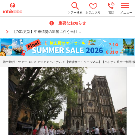
t
ツアー検索
お気に入り
電話
メニュー
o
g
重要なお知らせ
g
l
【7/31更新】中東情勢の影響に伴う当社…
e
n
a
v
i
g
a
>
>
>
海外旅行・ツアーTOP
アジア
ベトナム
【燃油サーチャージ込み】【ベトナム航空ご利用/福
t
i
o
n