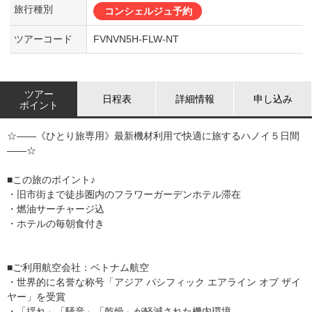
旅行種別
コンシェルジュ予約
ツアーコード
FVNVN5H-FLW-NT
ツアー
日程表
詳細情報
申し込み
ポイント
☆――《ひとり旅専用》最新機材利用で快適に旅するハノイ５日間
――☆
■この旅のポイント♪
・旧市街まで徒歩圏内のフラワーガーデンホテル滞在
・燃油サーチャージ込
・ホテルの毎朝食付き
■ご利用航空会社：ベトナム航空
・世界的に名誉な称号「アジア パシフィック エアライン オブ ザイ
ヤー」を受賞
・「揺れ」「騒音」「乾燥」が軽減された機内環境