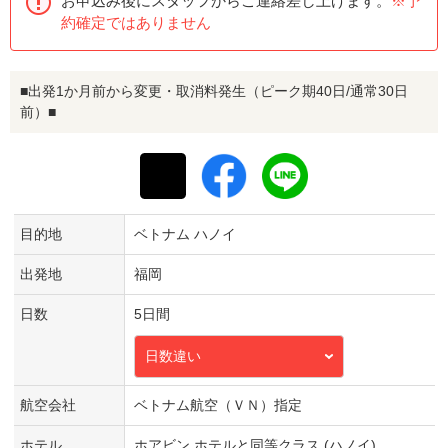
お申込み後にスタッフからご連絡差し上げます。
※予
約確定ではありません
■出発1か月前から変更・取消料発生（ピーク期40日/通常30日
前）■
目的地
ベトナム ハノイ
出発地
福岡
日数
5日間
日数違い
航空会社
ベトナム航空（ＶＮ）指定
ホテル
ホアビン ホテルと同等クラス (ハノイ)