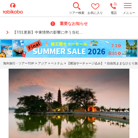
t
ツアー検索
お気に入り
電話
メニュー
o
g
重要なお知らせ
g
l
【7/31更新】中東情勢の影響に伴う当社…
e
n
a
v
i
g
a
>
>
>
海外旅行・ツアーTOP
アジア
ベトナム
【燃油サーチャージ込み】＊自由気ままなひとり旅＊
t
i
o
n