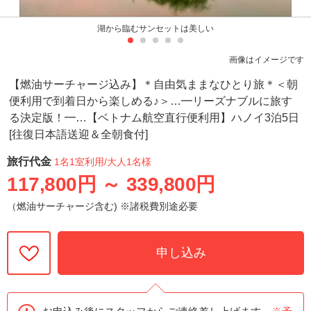
湖から臨むサンセットは美しい
画像はイメージです
【燃油サーチャージ込み】＊自由気ままなひとり旅＊＜朝
便利用で到着日から楽しめる♪＞…━リーズナブルに旅す
る決定版！━…【ベトナム航空直行便利用】ハノイ3泊5日
[往復日本語送迎＆全朝食付]
旅行代金
1名1室利用
/大人1名様
117,800円
～
339,800円
（燃油サーチャージ含む) ※諸税費別途必要
申し込み