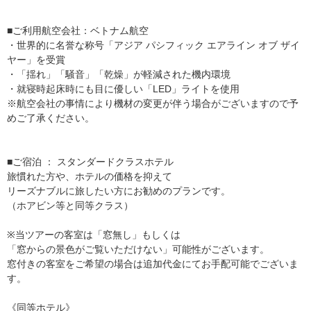
■ご利用航空会社：ベトナム航空
・世界的に名誉な称号「アジア パシフィック エアライン オブ ザイ
ヤー」を受賞
・「揺れ」「騒音」「乾燥」が軽減された機内環境
・就寝時起床時にも目に優しい「LED」ライトを使用
※航空会社の事情により機材の変更が伴う場合がございますので予
めご了承ください。
■ご宿泊 ： スタンダードクラスホテル
旅慣れた方や、ホテルの価格を抑えて
リーズナブルに旅したい方にお勧めのプランです。
（ホアビン等と同等クラス）
※当ツアーの客室は「窓無し」もしくは
「窓からの景色がご覧いただけない」可能性がございます。
窓付きの客室をご希望の場合は追加代金にてお手配可能でございま
す。
《同等ホテル》