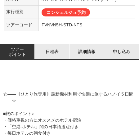
旅行種別
コンシェルジュ予約
ツアーコード
FVNVN5H-STD-NTS
ツアー
日程表
詳細情報
申し込み
ポイント
☆――《ひとり旅専用》最新機材利用で快適に旅するハノイ５日間
――☆
■旅のポイント♪
・価格重視の方にオススメのホテル宿泊
・「空港-ホテル」間の日本語送迎付き
・毎日ホテルの朝食付き