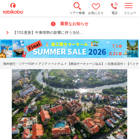
t
ツアー検索
お気に入り
電話
メニュー
o
g
重要なお知らせ
g
l
【7/31更新】中東情勢の影響に伴う当社…
e
n
a
v
i
g
a
>
>
>
海外旅行・ツアーTOP
アジア
ベトナム
【燃油サーチャージ込み】＜往復送迎付＞【ベトナム
t
i
o
n