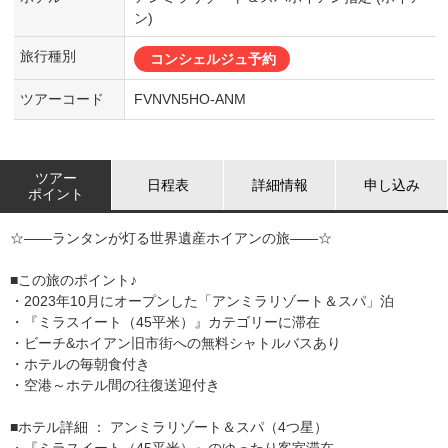
ン)
旅行種別
コンシェルジュ予約
ツアーコード
FVNVN5HO-ANM
ツアー
日程表
詳細情報
申し込み
ポイント
☆――ランタンが灯る世界遺産ホイアンの旅――☆
■この旅のポイント♪
・2023年10月にオープンした「アンミラリゾート＆スパ」泊
・『ミラスイート（45平米）』カテゴリーに滞在
・ビーチ&ホイアン旧市街への無料シャトルバスあり
・ホテルの毎朝食付き
・空港～ホテル間の往復送迎付き
■ホテル詳細 ： アンミラリゾート＆スパ（4つ星）
・『ミラスイート（45平米）』のゆったり客室滞在