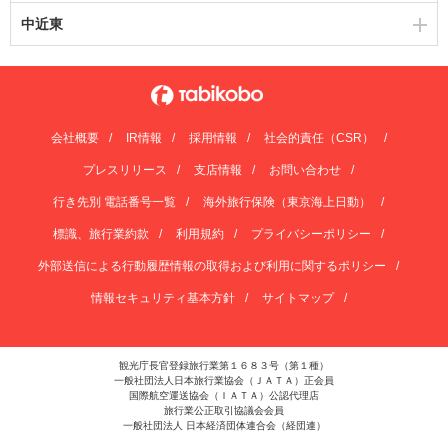
中近東
会社概要
IR情報
採用情報
社会的責任（CSR）
プレスリリース
支店情報
お問い合わせ
行き先別 電話番号一覧
海外旅行保険（東京海上日動）
標識、旅行業約款
利用規約
プライバシーポリシー
外部送信による行動履歴情報の取得および利用に関するポリシー
情報セキュリティ基本方針
サイトマップ
観光庁長官登録旅行業第１６８３号（第１種）
一般社団法人日本旅行業協会（ＪＡＴＡ）正会員
国際航空運送協会（ＩＡＴＡ）公認代理店
旅行業公正取引協議会会員
一般社団法人 日本経済団体連合会（経団連）