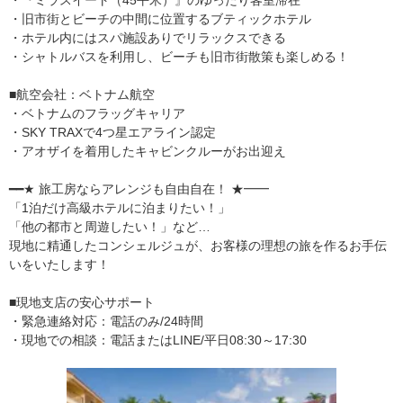
・旧市街とビーチの中間に位置するブティックホテル
・ホテル内にはスパ施設ありでリラックスできる
・シャトルバスを利用し、ビーチも旧市街散策も楽しめる！
■航空会社：ベトナム航空
・ベトナムのフラッグキャリア
・SKY TRAXで4つ星エアライン認定
・アオザイを着用したキャビンクルーがお出迎え
━━★ 旅工房ならアレンジも自由自在！ ★━━
「1泊だけ高級ホテルに泊まりたい！」
「他の都市と周遊したい！」など…
現地に精通したコンシェルジュが、お客様の理想の旅を作るお手伝
いをいたします！
■現地支店の安心サポート
・緊急連絡対応：電話のみ/24時間
・現地での相談：電話またはLINE/平日08:30～17:30