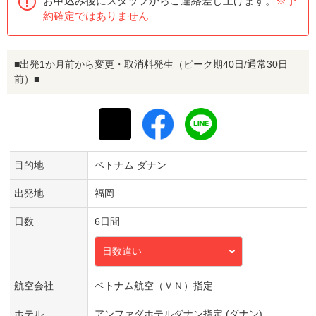
お申込み後にスタッフからご連絡差し上げます。
※予
約確定ではありません
■出発1か月前から変更・取消料発生（ピーク期40日/通常30日
前）■
目的地
ベトナム ダナン
出発地
福岡
日数
6日間
日数違い
航空会社
ベトナム航空（ＶＮ）指定
ホテル
アンファダホテルダナン指定 (ダナン)