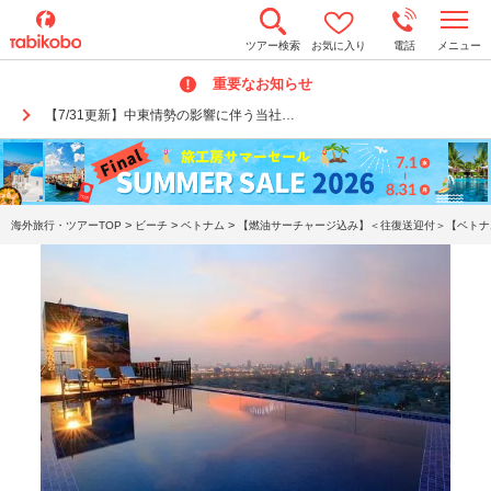
t
ツアー検索
お気に入り
電話
メニュー
o
g
重要なお知らせ
g
l
【7/31更新】中東情勢の影響に伴う当社…
e
n
a
v
i
g
a
>
>
>
海外旅行・ツアーTOP
ビーチ
ベトナム
【燃油サーチャージ込み】＜往復送迎付＞【ベトナム
t
i
o
n