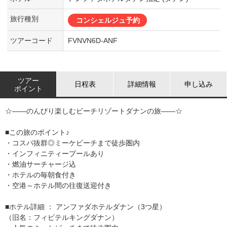
旅行種別
コンシェルジュ予約
ツアーコード
FVNVN6D-ANF
ツアー
日程表
詳細情報
申し込み
ポイント
☆――のんびり楽しむビーチリゾートダナンの旅――☆
■この旅のポイント♪
・コスパ抜群◎ミーケビーチまで徒歩圏内
・インフィニティープールあり
・燃油サーチャージ込
・ホテルの毎朝食付き
・空港～ホテル間の往復送迎付き
■ホテル詳細 ： アンファダホテルダナン（3つ星）
（旧名：フィビテルキングダナン）