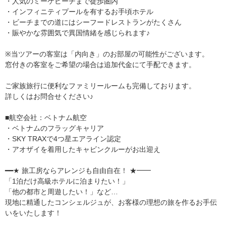
・人気のミーケビーチまで徒歩圏内
・インフィニティプールを有するお手頃ホテル
・ビーチまでの道にはシーフードレストランがたくさん
・賑やかな雰囲気で異国情緒を感じられます♪
※当ツアーの客室は「内向き」のお部屋の可能性がございます。
窓付きの客室をご希望の場合は追加代金にて手配できます。
ご家族旅行に便利なファミリールームも完備しております。
詳しくはお問合せください♪
■航空会社：ベトナム航空
・ベトナムのフラッグキャリア
・SKY TRAXで4つ星エアライン認定
・アオザイを着用したキャビンクルーがお出迎え
━━★ 旅工房ならアレンジも自由自在！ ★━━
「1泊だけ高級ホテルに泊まりたい！」
「他の都市と周遊したい！」など…
現地に精通したコンシェルジュが、お客様の理想の旅を作るお手伝
いをいたします！