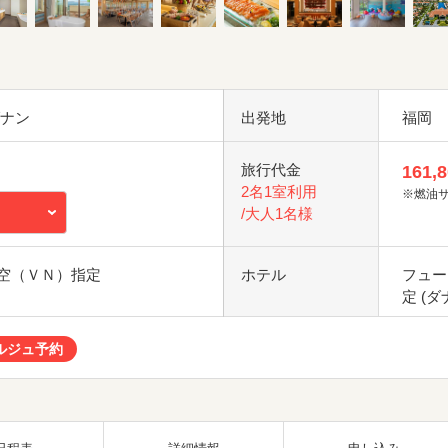
ダナン
出発地
福岡
旅行代金
161,
2名1室利用
※燃油
/大人1名様
空（ＶＮ）指定
ホテル
フュー
定 (ダ
ルジュ予約