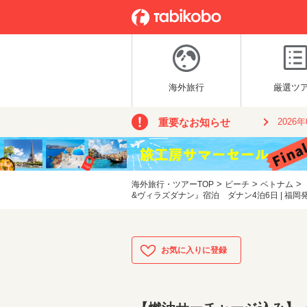
海外旅行
厳選ツ
重要なお知らせ
2026
>
>
>
海外旅行・ツアーTOP
ビーチ
ベトナム
&ヴィラズダナン』宿泊 ダナン4泊6日 | 福岡