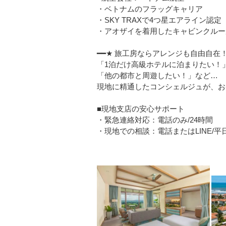
・ベトナムのフラッグキャリア
・SKY TRAXで4つ星エアライン認定
・アオザイを着用したキャビンクルー
━━★ 旅工房ならアレンジも自由自在！
「1泊だけ高級ホテルに泊まりたい！
「他の都市と周遊したい！」など…
現地に精通したコンシェルジュが、お
■現地支店の安心サポート
・緊急連絡対応：電話のみ/24時間
・現地での相談：電話またはLINE/平日08