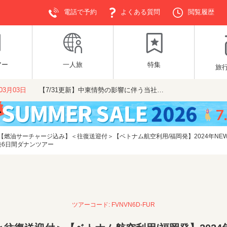
電話で予約
よくある質問
閲覧履歴
アー
一人旅
特集
旅
年03月03日
【7/31更新】中東情勢の影響に伴う当社…
【燃油サーチャージ込み】＜往復送迎付＞【ベトナム航空利用/福岡発】2024年NE
発6日間ダナンツアー
ツアーコード: FVNVN6D-FUR