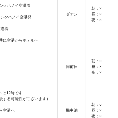
チミンorハノイ空港着
朝：×
ダナン
昼：×
ーチミンorハノイ空港発
夜：×
ン空港着
共に空港からホテルへ
朝：○
同前日
昼：×
夜：×
トは12時です
後する可能性がございます）
朝：○
ら空港へ
機中泊
昼：×
夜：×