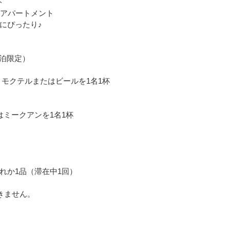
ト
のアパートメント
にぴったり♪
宿泊限定）
ル、モクテルまたはビールを1名1杯
はミークアンを1名1杯
れか1品（滞在中1回）
きません。