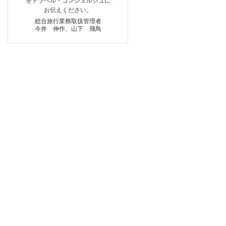
をトラベル・コンシェルジュに
お伝えください。
総合旅行業務取扱管理者
今井 伸作、山下 飛鳥