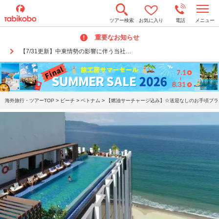
t
ツアー検索
お気に入り
電話
メニュー
o
g
重要なお知らせ
g
l
【7/31更新】中東情勢の影響に伴う当社…
e
n
a
v
i
g
a
>
>
>
海外旅行・ツアーTOP
ビーチ
ベトナム
【燃油サーチャージ込み】☆送迎なしのお手頃プラン
t
i
o
n