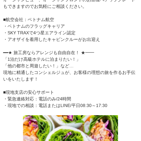
もできますのでお気軽にご相談ください。
■航空会社：ベトナム航空
・ベトナムのフラッグキャリア
・SKY TRAXで4つ星エアライン認定
・アオザイを着用したキャビンクルーがお出迎え
━━★ 旅工房ならアレンジも自由自在！ ★━━
「1泊だけ高級ホテルに泊まりたい！」
「他の都市と周遊したい！」など…
現地に精通したコンシェルジュが、お客様の理想の旅を作るお手伝
いをいたします！
■現地支店の安心サポート
・緊急連絡対応：電話のみ/24時間
・現地での相談：電話またはLINE/平日08:30～17:30