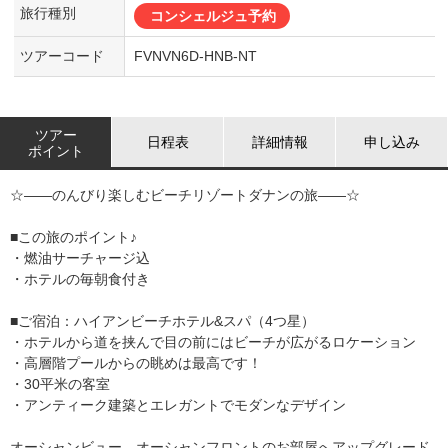
旅行種別
コンシェルジュ予約
ツアーコード
FVNVN6D-HNB-NT
ツアー
日程表
詳細情報
申し込み
ポイント
☆――のんびり楽しむビーチリゾートダナンの旅――☆
■この旅のポイント♪
・燃油サーチャージ込
・ホテルの毎朝食付き
■ご宿泊：ハイアンビーチホテル&スパ（4つ星）
・ホテルから道を挟んで目の前にはビーチが広がるロケーション
・高層階プールからの眺めは最高です！
・30平米の客室
・アンティーク建築とエレガントでモダンなデザイン
オーシャンビュー、オーシャンフロントのお部屋へアップグレード