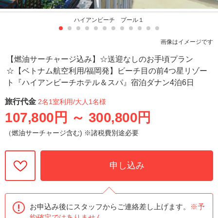
ハイアンビーチ プール１
画像はイメージです
【燃油サーチャージ込み】☆送迎なしのお手頃プラン
☆【ベトナム航空利用/福岡発】ビーチ目の前4つ星リゾー
ト『ハイアンビーチホテル＆スパ』宿泊ダナン4泊6日
旅行代金
2名1室利用
/大人1名様
107,800円
～
300,800円
（燃油サーチャージ含む) ※諸税費別途必要
申し込み
お申込み後にスタッフからご連絡差し上げます。
※予
約確定ではありません