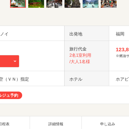
ハノイ
出発地
福岡
旅行代金
123,
2名1室利用
※燃油
/大人1名様
空（ＶＮ）指定
ホテル
ホアビ
ルジュ予約
日程表
詳細情報
申し込み