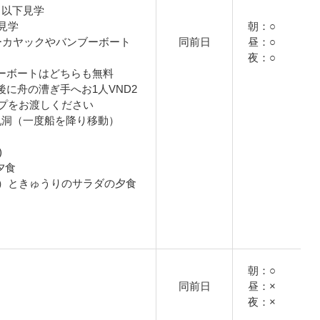
ら以下見学
見学
朝：○
シーカヤックやバンブーボート
同前日
昼：○
夜：○
ーボートはどちらも無料
に舟の漕ぎ手へお1人VND2
チップをお渡しください
鍾乳洞（一度船を降り移動）
)
て夕食
）ときゅうりのサラダの夕食
朝：○
同前日
昼：×
夜：×