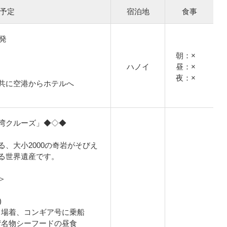
予定
宿泊地
食事
港発
朝：×
ハノイ
昼：×
夜：×
共に空港からホテルへ
湾クルーズ」◆◇◆
、大小2000の奇岩がそびえ
る世界遺産です。
＞
)
乗り場着、コンギア号に乗船
ン湾名物シーフードの昼食