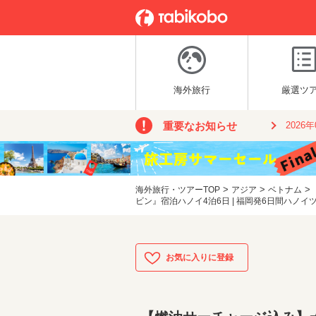
海外旅行
厳選ツ
重要なお知らせ
2026
>
>
>
海外旅行・ツアーTOP
アジア
ベトナム
ビン』宿泊ハノイ4泊6日 | 福岡発6日間ハノイ