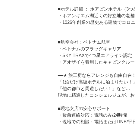
■ホテル詳細 ： ホアビンホテル（3つ
・ホアンキエム湖近くの好立地の老舗
・1926年創業の歴史ある建物でコロ
■航空会社：ベトナム航空
・ベトナムのフラッグキャリア
・SKY TRAXで4つ星エアライン認定
・アオザイを着用したキャビンクルー
━━★ 旅工房ならアレンジも自由自在！
「1泊だけ高級ホテルに泊まりたい！
「他の都市と周遊したい！」など…
現地に精通したコンシェルジュが、お
■現地支店の安心サポート
・緊急連絡対応：電話のみ/24時間
・現地での相談：電話またはLINE/平日08