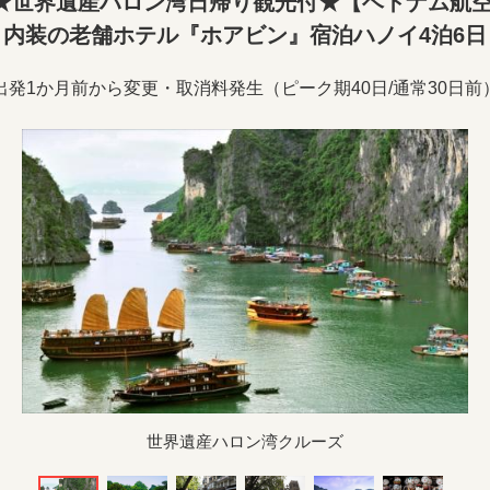
★世界遺産ハロン湾日帰り観光付★【ベトナム航空
内装の老舗ホテル『ホアビン』宿泊ハノイ4泊6日
出発1か月前から変更・取消料発生（ピーク期40日/通常30日前
世界遺産ハロン湾クルーズ