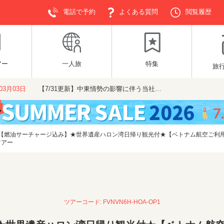
電話で予約
よくある質問
閲覧履歴
アー
一人旅
特集
旅
年03月03日
【7/31更新】中東情勢の影響に伴う当社…
【燃油サーチャージ込み】★世界遺産ハロン湾日帰り観光付★【ベトナム航空ご利用
ツアー
ツアーコード: FVNVN6H-HOA-OP1