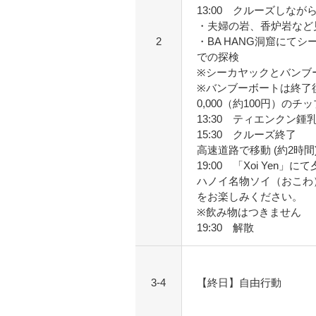
13:00 クルーズしなが
・夫婦の岩、香炉岩など
2
・BA HANG洞窟にて
での探検
※シーカヤックとバンブ
※バンブーボートは終了後
0,000（約100円）の
13:30 ティエンクン
15:30 クルーズ終了
高速道路で移動 (約2時間
19:00 「Xoi Yen」に
ハノイ名物ソイ（おこわ
をお楽しみください。
※飲み物はつきません
19:30 解散
3-4
【終日】自由行動