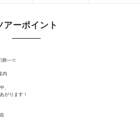
ツアーポイント
の旅―☆
案内
中、
あがります！
在