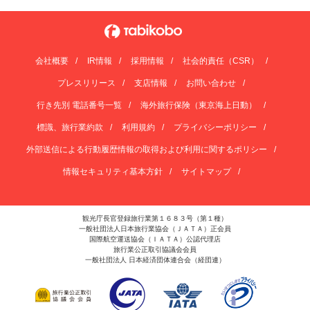
会社概要
IR情報
採用情報
社会的責任（CSR）
プレスリリース
支店情報
お問い合わせ
行き先別 電話番号一覧
海外旅行保険（東京海上日動）
標識、旅行業約款
利用規約
プライバシーポリシー
外部送信による行動履歴情報の取得および利用に関するポリシー
情報セキュリティ基本方針
サイトマップ
観光庁長官登録旅行業第１６８３号（第１種）
一般社団法人日本旅行業協会（ＪＡＴＡ）正会員
国際航空運送協会（ＩＡＴＡ）公認代理店
旅行業公正取引協議会会員
一般社団法人 日本経済団体連合会（経団連）