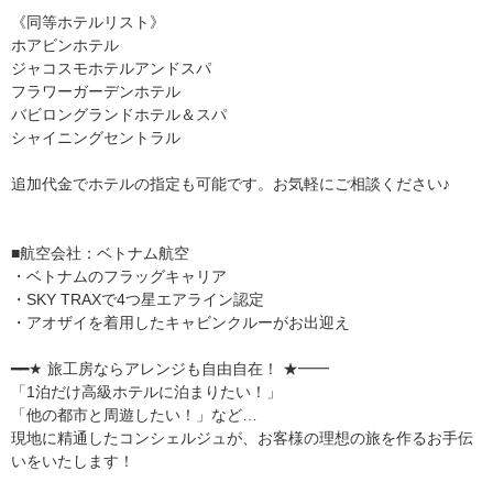
《同等ホテルリスト》
ホアビンホテル
ジャコスモホテルアンドスパ
フラワーガーデンホテル
バビロングランドホテル＆スパ
シャイニングセントラル
追加代金でホテルの指定も可能です。お気軽にご相談ください♪
■航空会社：ベトナム航空
・ベトナムのフラッグキャリア
・SKY TRAXで4つ星エアライン認定
・アオザイを着用したキャビンクルーがお出迎え
━━★ 旅工房ならアレンジも自由自在！ ★━━
「1泊だけ高級ホテルに泊まりたい！」
「他の都市と周遊したい！」など…
現地に精通したコンシェルジュが、お客様の理想の旅を作るお手伝
いをいたします！