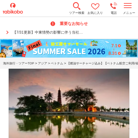
t
ツアー検索
お気に入り
電話
メニュー
o
g
重要なお知らせ
g
l
【7/31更新】中東情勢の影響に伴う当社…
e
n
a
v
i
g
a
>
>
>
海外旅行・ツアーTOP
アジア
ベトナム
【燃油サーチャージ込み】【ベトナム航空ご利用/福
t
i
o
n