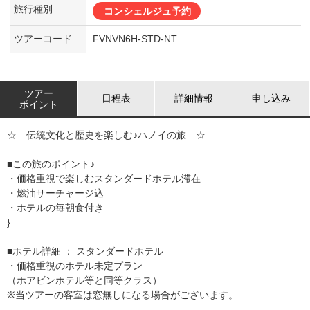
旅行種別
コンシェルジュ予約
ツアーコード
FVNVN6H-STD-NT
ツアー
日程表
詳細情報
申し込み
ポイント
☆―伝統文化と歴史を楽しむ♪ハノイの旅―☆
■この旅のポイント♪
・価格重視で楽しむスタンダードホテル滞在
・燃油サーチャージ込
・ホテルの毎朝食付き
}
■ホテル詳細 ： スタンダードホテル
・価格重視のホテル未定プラン
（ホアビンホテル等と同等クラス）
※当ツアーの客室は窓無しになる場合がございます。