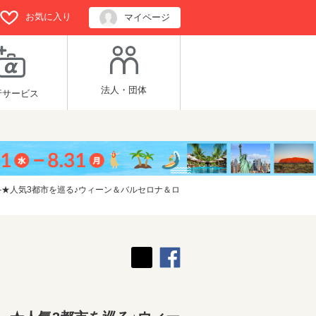
お気に入り
マイページ
法人・団体
行サービス
―★人気3都市を巡る♪ウィーン＆バルセロナ＆ロ