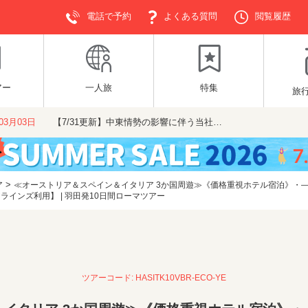
電話で予約
よくある質問
閲覧履歴
アー
一人旅
特集
旅
年03月03日
【7/31更新】中東情勢の影響に伴う当社…
>
ア
≪オーストリア＆スペイン＆イタリア 3か国周遊≫《価格重視ホテル宿泊》・
ラインズ利用】 | 羽田発10日間ローマツアー
ツアーコード: HASITK10VBR-ECO-YE