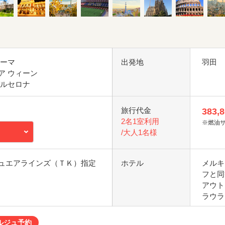
ローマ
出発地
羽田
ア ウィーン
バルセロナ
旅行代金
383,
2名1室利用
※燃油
/大人1名様
ュエアラインズ（ＴＫ）指定
ホテル
メルキ
フと同
アウト
ラウラ
ルジュ予約