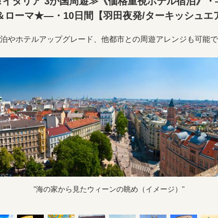
イタリア 3か国周遊≫《価格重視ホテル宿泊》・
＆ローマ★―・10日間【羽田夜発/ターキッシュエ
泊やホテルアップグレード、他都市との周遊アレンジも可能で
"海の家から見たウィーンの眺め（イメージ）"