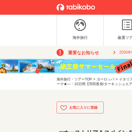
海外旅行
厳選ツ
重要なお知らせ
2026
>
>
海外旅行・ツアーTOP
ヨーロッパ
イタリ
ーマ★―・10日間【羽田夜発/ターキッシュエア