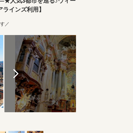
―★人気3都市を巡る♪ウィー
アラインズ利用】
す／