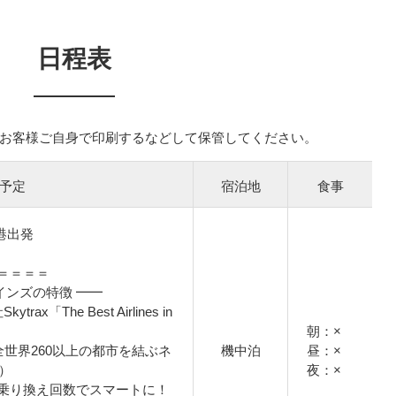
日程表
お客様ご自身で印刷するなどして保管してください。
予定
宿泊地
食事
空港出発
＝＝＝＝
インズの特徴 ━━
x「The Best Airlines in
朝：×
全世界260以上の都市を結ぶネ
機中泊
昼：×
）
夜：×
乗り換え回数でスマートに！