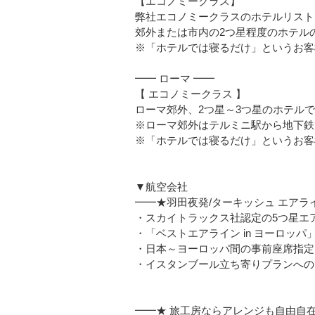
【エコノミークラス】
弊社エコノミークラスのホテルリスト
郊外または市内の2つ星程度のホテル
※「ホテルでは寝るだけ」というお客
━━ ローマ ━━
【 エコノミークラス 】
ローマ郊外、2つ星～3つ星のホテル
※ローマ郊外はテルミニ駅から地下鉄で
※「ホテルでは寝るだけ」というお客
▼航空会社
━━★羽田夜発/ターキッシュ エアラ
・スカイトラックス社認定の5つ星エ
・「ベストエアライン in ヨーロッ
・日本～ヨーロッパ間の事前座席指定（
・イスタンブール立ち寄りプランへの
━━★ 旅工房ならアレンジも自由自在