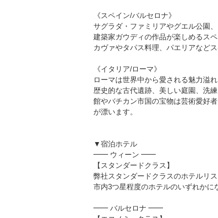
《スペイン/バルセロナ》
サグラダ・ファミリアやグエル公園、
建築家ガウディの作品が楽しめるスペ
カヴァやタパス料理、パエリアなどス
《イタリア/ローマ》
ローマは世界中から愛される魅力溢れ
歴史的な古代遺跡、美しい庭園、洗練
館やバチカン市国の宝物は芸術愛好者
が漂います。
▼宿泊ホテル
━━ ウィーン ━━
【スタンダードクラス】
弊社スタンダードクラスのホテルリス
市内3つ星程度のホテルのいずれかに
━━ バルセロナ ━━