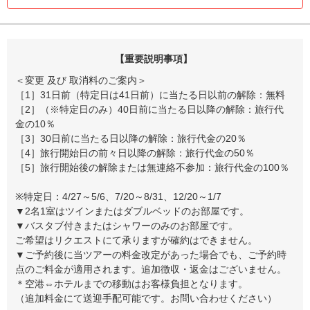
【重要説明事項】
＜変更 及び 取消料のご案内＞
［1］31日前（特定日は41日前）に当たる日以前の解除：無料
［2］（※特定日のみ）40日前に当たる日以降の解除：旅行代
金の10％
［3］30日前に当たる日以降の解除：旅行代金の20％
［4］旅行開始日の前々日以降の解除：旅行代金の50％
［5］旅行開始後の解除または無連絡不参加：旅行代金の100％
※特定日：4/27～5/6、7/20～8/31、12/20～1/7
▼2名1室はツインまたはダブルベッドのお部屋です。
▼バスタブ付きまたはシャワーのみのお部屋です。
ご希望はリクエストにて承りますが確約はできません。
▼ご予約後に当ツアーの料金改定があった場合でも、ご予約時
点のご料金が適用されます。追加徴収・返金はございません。
＊空港⇔ホテルまでの移動はお客様負担となります。
（追加料金にて送迎手配可能です。お問い合わせください）