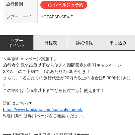
旅行種別
コンシェルジュ予約
ツアーコード
HCZAF6P-SEV-P
ツアー
日程表
詳細情報
申し込み
ポイント
＼学割キャンペーン実施中／
旅行者全員が25歳以下なら使える期間限定の割引キャンペーン
2名以上のご予約で、1名あたり2,500円引き！
さらに、1名あたりの旅行代金が20万円以上の場合は5,000円引きに
♪
この割引は【25歳以下までなら何度でも】使えます！
詳細はこちら▼
https://www.tabikobo.com/special/student/
※適用条件は専用ページをご確認ください。
━━★羽田夜発/エールフランス航空利用★━━