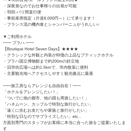
・深夜発なのでお仕事帰りの出発が可能
・羽田-パリ間直行便
・事前座席指定（片道8,000円～）にて承ります！
・フランス流の機内食とシャンパーニュがうれしい♪
▼ご利用ホテル
━━ プラハ ━━
【Boutique Hotel Seven Days】★★★★
・クラシックな外観と内装が特徴の上品なブティックホテル
・プラハ国立博物館まで約200mの好立地
・旧市街広場へは約1.5kmで、市内散策に便利
・主要観光地へアクセスしやすく観光拠点に最適
━━旅工房ならアレンジも自由自在！━━
「ホテルをアレンジしたい！」
「ついでに他の都市、他の国も周遊したい！」
「ハネムーン、カップルで特別な旅行がしたい」
「遠くに住むお友だちや家族と旅行がしたい」
「特別な日なのでサプライズしたい」etc...
方面別専門のスタッフがお客様に本当に合った旅をご提案いたしま
す