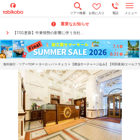
t
ツアー検索
お気に入り
電話
メニュー
o
g
重要なお知らせ
g
l
【7/31更新】中東情勢の影響に伴う当社…
e
n
a
v
i
g
a
>
>
>
海外旅行・ツアーTOP
ヨーロッパ
チェコ
【燃油サーチャージ込み】【羽田夜発/エールフラ
t
i
o
n