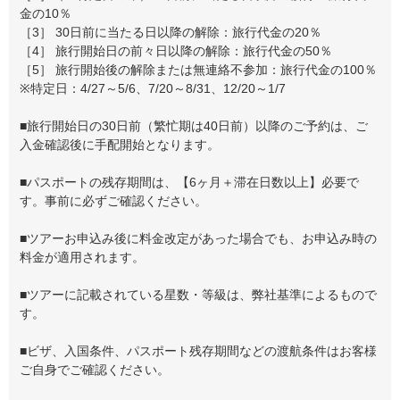
金の10％
［3］ 30日前に当たる日以降の解除：旅行代金の20％
［4］ 旅行開始日の前々日以降の解除：旅行代金の50％
［5］ 旅行開始後の解除または無連絡不参加：旅行代金の100％
※特定日：4/27～5/6、7/20～8/31、12/20～1/7
■旅行開始日の30日前（繁忙期は40日前）以降のご予約は、ご
入金確認後に手配開始となります。
■パスポートの残存期間は、【6ヶ月＋滞在日数以上】必要で
す。事前に必ずご確認ください。
■ツアーお申込み後に料金改定があった場合でも、お申込み時の
料金が適用されます。
■ツアーに記載されている星数・等級は、弊社基準によるもので
す。
■ビザ、入国条件、パスポート残存期間などの渡航条件はお客様
ご自身でご確認ください。