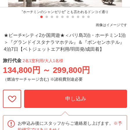
”ホーチミンのシャンゼリゼ” とも言われるドンコイ通り
画像はイメージです
★ビーチ×シティ2か国周遊★＜バリ島3泊・ホーチミン1泊
＞『グランドイスタナラマホテル』＆『ボンセンホテル』
4泊7日【ベトジェットエア利用/羽田発/成田着】
旅行代金
2名1室利用
/大人1名様
134,800円
～
299,800円
（燃油サーチャージ含む) ※諸税費別途必要
申し込み
お申込み後にスタッフからご連絡差し上げます。
※予
約確定ではありません