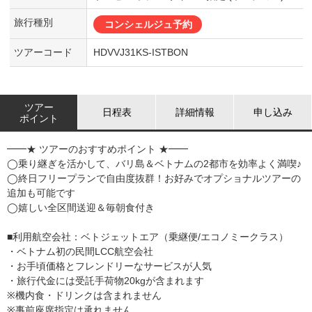
旅行種別
コンシェルジュ予約
ツアーコード
HDVVJ31KS-ISTBON
ツアー
日程表
詳細情報
申し込み
ポイント
━━★ ツアーのおすすめポイント ★━━
◯乗り継ぎを活かして、バリ島＆ベトナムの2都市を効率よく満喫♪
◯終日フリープランで自由度抜群！お好みでオプショナルツアーの
追加も可能です
◯嬉しい全区間送迎＆毎朝食付き
■利用航空会社：ベトジェットエア（乗継便/エコノミークラス）
・ベトナム初の民間LCC航空会社
・お手頃価格とフレンドリーなサービスが人気
・旅行代金には受託手荷物20kgが含まれます
※機内食・ドリンクは含まれません
※事前座席指定は承れません