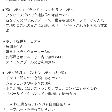
■宿泊ホテル：グランド イスタナ ラマ ホテル
・クタビーチ沿いで立地抜群の老舗ホテル
・昔ながらのバリ風リゾートで、世界各国のサーファーから人気
・立地やコスパの良さに定評があり、リピートされるお客様も非常
に多い
★ホテル提供サービス★
・毎朝食付き
・毎日ミネラルウォーター2本
・お部屋とホテルエリア内で無料Wi-Fi
・スイミングプールのご利用無料
■ホテル詳細 ： ボンセンホテル（3つ星）
・ドンコイ通りの中心部にあるホテル
・ショッピングや街歩きに便利
・ホテル周辺にはレストランやカフェ、コンビニも多く安心
・リバーサイドやベンタイン市場にも徒歩圏内
━━★ 旅工房ならアレンジも自由自在！ ★━━
「サーフボードを持っていきたい」