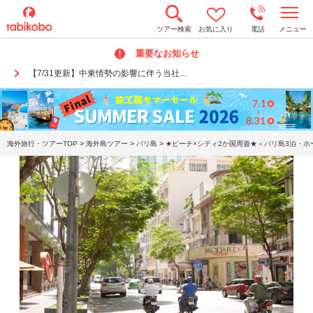
t
ツアー検索
お気に入り
電話
メニュー
o
g
重要なお知らせ
g
l
【7/31更新】中東情勢の影響に伴う当社…
e
n
a
v
i
g
a
>
>
>
海外旅行・ツアーTOP
海外島ツアー
バリ島
★ビーチ×シティ2か国周遊★＜バリ島3泊・ホ
t
i
o
n