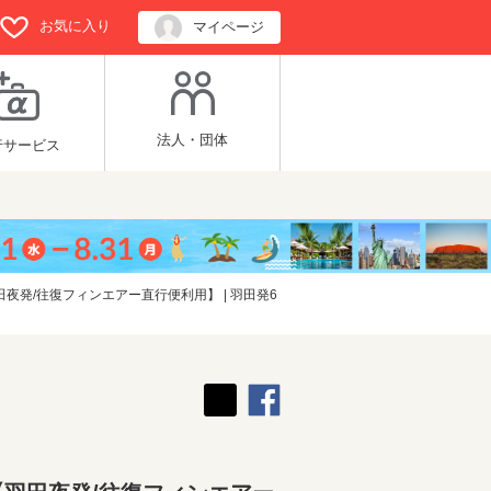
お気に入り
マイページ
法人・団体
行サービス
発/往復フィンエアー直行便利用】 | 羽田発6