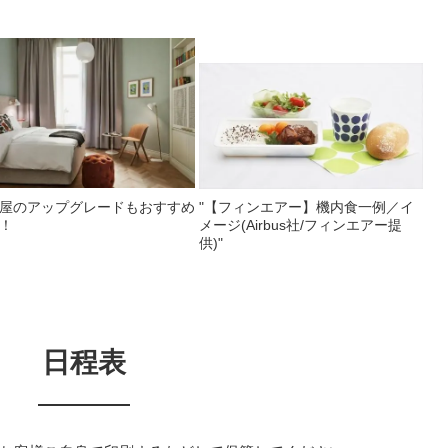
屋のアップグレードもおすすめ
"【フィンエアー】機内食一例／イ
！
メージ(Airbus社/フィンエアー提
供)"
日程表