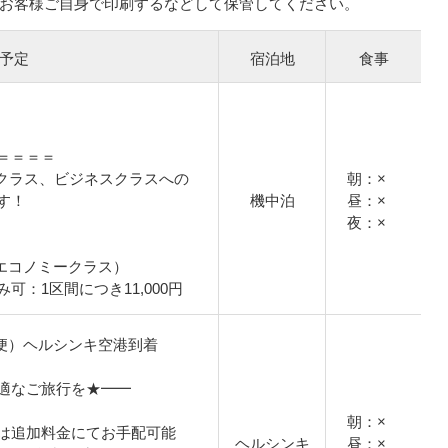
お客様ご自身で印刷するなどして保管してください。
予定
宿泊地
食事
＝＝＝＝
クラス、ビジネスクラスへの
朝：×
す！
機中泊
昼：×
夜：×
/エコノミークラス）
可：1区間につき11,000円
（直行便）ヘルシンキ空港到着
適なご旅行を★━━
朝：×
は追加料金にてお手配可能
ヘルシンキ
昼：×