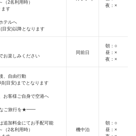
円～（2名利用時）
夜：×
ります
ホテルへ
頃(目安)以降となります
朝：○
同前日
昼：×
でお楽しみください
夜：×
後、自由行動
0頃(目安)までとなります
、お客様ご自身で空港へ
適なご旅行を★━━
は追加料金にてお手配可能
朝：○
円～（2名利用時）
機中泊
昼：×