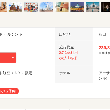
ド ヘルシンキ
出発地
羽田
旅行代金
239,
2名1室利用
※燃油
/大人1名様
ド航空（ＡＹ）指定
ホテル
アーサ
ンキ)
ルジュ予約