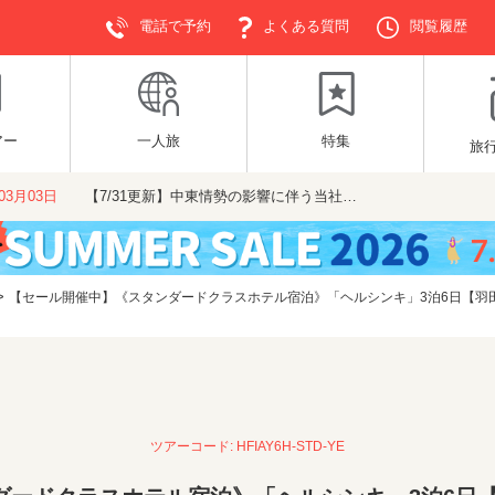
電話で予約
よくある質問
閲覧履歴
アー
一人旅
特集
旅
年03月03日
【7/31更新】中東情勢の影響に伴う当社…
>
【セール開催中】《スタンダードクラスホテル宿泊》「ヘルシンキ」3泊6日【羽田夜
ツアーコード: HFIAY6H-STD-YE