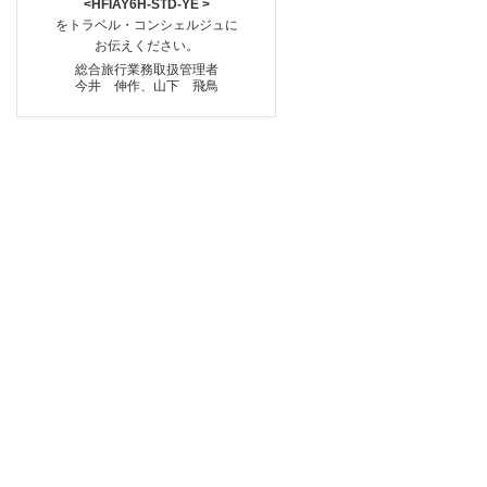
<HFIAY6H-STD-YE >
をトラベル・コンシェルジュに
お伝えください。
総合旅行業務取扱管理者
今井 伸作、山下 飛鳥