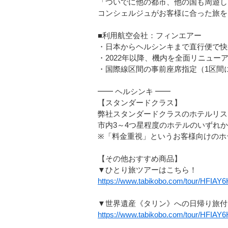
「ついでに他の都市、他の国も周遊したい
コンシェルジュがお客様に合った旅を
■利用航空会社：フィンエアー
・日本からヘルシンキまで直行便で快
・2022年以降、機内を全面リニュー
・国際線区間の事前座席指定（1区間につ
━━ ヘルシンキ ━━
【スタンダードクラス】
弊社スタンダードクラスのホテルリス
市内3～4つ星程度のホテルのいずれ
※「料金重視」というお客様向けのホ
【その他おすすめ商品】
▼ひとり旅ツアーはこちら！
https://www.tabikobo.com/tour/HFIA
▼世界遺産《タリン》への日帰り旅付
https://www.tabikobo.com/tour/HFIA