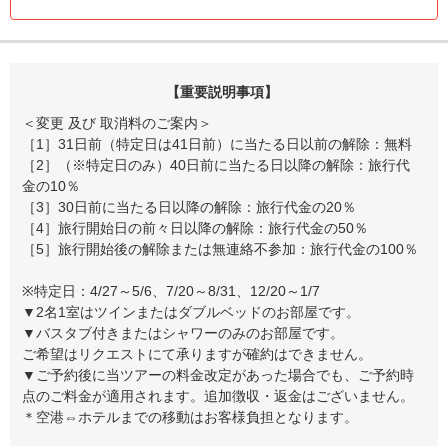
【重要説明事項】
＜変更 及び 取消料のご案内＞
［1］31日前（特定日は41日前）に当たる日以前の解除：無料
［2］（※特定日のみ）40日前に当たる日以降の解除：旅行代
金の10％
［3］30日前に当たる日以降の解除：旅行代金の20％
［4］旅行開始日の前々日以降の解除：旅行代金の50％
［5］旅行開始後の解除または無連絡不参加：旅行代金の100％
※特定日：4/27～5/6、7/20～8/31、12/20～1/7
▼2名1室はツインまたはダブルベッドのお部屋です。
▼バスタブ付きまたはシャワーのみのお部屋です。
ご希望はリクエストにて承りますが確約はできません。
▼ご予約後に当ツアーの料金改定があった場合でも、ご予約時
点のご料金が適用されます。追加徴収・返金はございません。
＊空港⇔ホテルまでの移動はお客様負担となります。