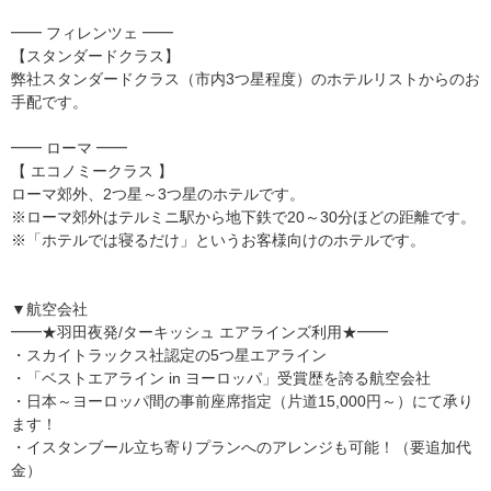
━━ フィレンツェ ━━
【スタンダードクラス】
弊社スタンダードクラス（市内3つ星程度）のホテルリストからのお
手配です。
━━ ローマ ━━
【 エコノミークラス 】
ローマ郊外、2つ星～3つ星のホテルです。
※ローマ郊外はテルミニ駅から地下鉄で20～30分ほどの距離です。
※「ホテルでは寝るだけ」というお客様向けのホテルです。
▼航空会社
━━★羽田夜発/ターキッシュ エアラインズ利用★━━
・スカイトラックス社認定の5つ星エアライン
・「ベストエアライン in ヨーロッパ」受賞歴を誇る航空会社
・日本～ヨーロッパ間の事前座席指定（片道15,000円～）にて承り
ます！
・イスタンブール立ち寄りプランへのアレンジも可能！（要追加代
金）