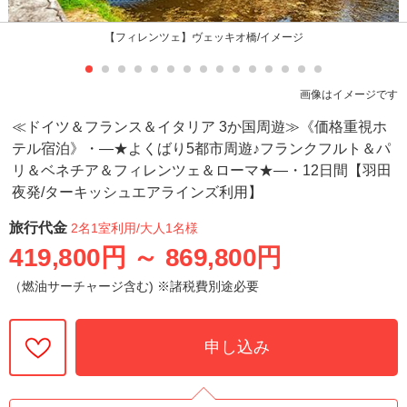
【フィレンツェ】ヴェッキオ橋/イメージ
画像はイメージです
≪ドイツ＆フランス＆イタリア 3か国周遊≫《価格重視ホ
テル宿泊》・―★よくばり5都市周遊♪フランクフルト＆パ
リ＆ベネチア＆フィレンツェ＆ローマ★―・12日間【羽田
夜発/ターキッシュエアラインズ利用】
旅行代金
2名1室利用
/大人1名様
419,800円
～
869,800円
（燃油サーチャージ含む) ※諸税費別途必要
申し込み