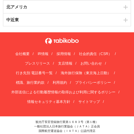
北アメリカ
中近東
会社概要
IR情報
採用情報
社会的責任（CSR）
プレスリリース
支店情報
お問い合わせ
行き先別 電話番号一覧
海外旅行保険（東京海上日動）
標識、旅行業約款
利用規約
プライバシーポリシー
外部送信による行動履歴情報の取得および利用に関するポリシー
情報セキュリティ基本方針
サイトマップ
観光庁長官登録旅行業第１６８３号（第１種）
一般社団法人日本旅行業協会（ＪＡＴＡ）正会員
国際航空運送協会（ＩＡＴＡ）公認代理店