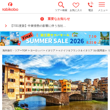
t
ツアー検索
お気に入り
電話
メニュー
o
g
重要なお知らせ
g
l
【7/31更新】中東情勢の影響に伴う当社…
e
n
a
v
i
g
a
>
>
>
海外旅行・ツアーTOP
ヨーロッパ
イタリア
≪ドイツ＆フランス＆イタリア 3か国周遊≫《
t
i
o
n