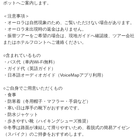
ポットへご案内します。
＜注意事項＞
・オーロラは自然現象のため、ご覧いただけない場合があります。
・オーロラ未出現時の返金はありません。
・振替ツアーをご希望の場合は、現地ガイドへ確認後、ツアー会社
またはホテルフロントへご連絡ください。
○含まれているもの
・バス代（車内Wi-Fi無料）
・ガイド代（英語ガイド）
・日本語オーディオガイド（VoiceMapアプリ利用）
○ご自身でご用意いただくもの
・食事
・防寒着（冬用帽子・マフラー・手袋など）
・寒い日は厚手の靴下がおすすめです。
・防水ジャケット
・歩きやすい靴（ハイキングシューズ推奨）
※冬季は路面が凍結して滑りやすいため、着脱式の簡易アイゼン
（スパイク）のご持参をおすすめします。