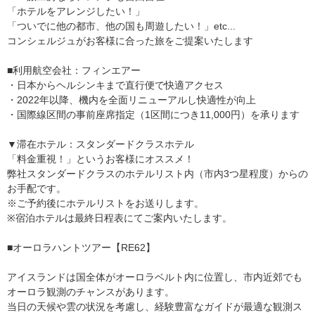
「ホテルをアレンジしたい！」
「ついでに他の都市、他の国も周遊したい！」etc...
コンシェルジュがお客様に合った旅をご提案いたします
■利用航空会社：フィンエアー
・日本からヘルシンキまで直行便で快適アクセス
・2022年以降、機内を全面リニューアルし快適性が向上
・国際線区間の事前座席指定（1区間につき11,000円）を承ります
▼滞在ホテル：スタンダードクラスホテル
「料金重視！」というお客様にオススメ！
弊社スタンダードクラスのホテルリスト内（市内3つ星程度）からの
お手配です。
※ご予約後にホテルリストをお送りします。
※宿泊ホテルは最終日程表にてご案内いたします。
■オーロラハントツアー【RE62】
アイスランドは国全体がオーロラベルト内に位置し、市内近郊でも
オーロラ観測のチャンスがあります。
当日の天候や雲の状況を考慮し、経験豊富なガイドが最適な観測ス