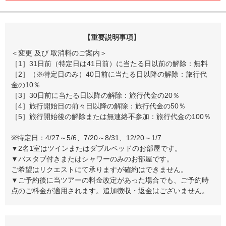
【重要説明事項】
＜変更 及び 取消料のご案内＞
［1］31日前（特定日は41日前）に当たる日以前の解除：無料
［2］（※特定日のみ）40日前に当たる日以降の解除：旅行代
金の10％
［3］30日前に当たる日以降の解除：旅行代金の20％
［4］旅行開始日の前々日以降の解除：旅行代金の50％
［5］旅行開始後の解除または無連絡不参加：旅行代金の100％
※特定日：4/27～5/6、7/20～8/31、12/20～1/7
▼2名1室はツインまたはダブルベッドのお部屋です。
▼バスタブ付きまたはシャワーのみのお部屋です。
ご希望はリクエストにて承りますが確約はできません。
▼ご予約後に当ツアーの料金改定があった場合でも、ご予約時
点のご料金が適用されます。追加徴収・返金はございません。