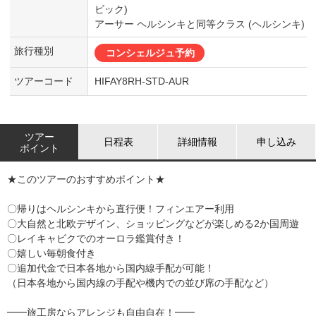
ビック)
アーサー ヘルシンキと同等クラス (ヘルシンキ)
旅行種別
コンシェルジュ予約
ツアーコード
HIFAY8RH-STD-AUR
ツアー
日程表
詳細情報
申し込み
ポイント
★このツアーのおすすめポイント★
〇帰りはヘルシンキから直行便！フィンエアー利用
〇大自然と北欧デザイン、ショッピングなどが楽しめる2か国周遊
〇レイキャビクでのオーロラ鑑賞付き！
〇嬉しい毎朝食付き
〇追加代金で日本各地から国内線手配が可能！
（日本各地から国内線の手配や機内での並び席の手配など）
━━旅工房ならアレンジも自由自在！━━