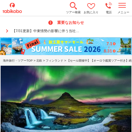
t
ツアー検索
お気に入り
電話
メニュー
o
g
重要なお知らせ
g
l
【7/31更新】中東情勢の影響に伴う当社…
e
n
a
v
i
g
a
>
>
>
海外旅行・ツアーTOP
北欧
フィンランド
【セール開催中】【オーロラ鑑賞ツアー付き】絶景
t
i
o
n