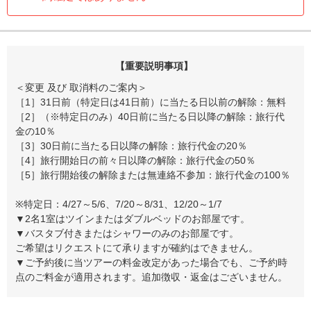
【重要説明事項】
＜変更 及び 取消料のご案内＞
［1］31日前（特定日は41日前）に当たる日以前の解除：無料
［2］（※特定日のみ）40日前に当たる日以降の解除：旅行代
金の10％
［3］30日前に当たる日以降の解除：旅行代金の20％
［4］旅行開始日の前々日以降の解除：旅行代金の50％
［5］旅行開始後の解除または無連絡不参加：旅行代金の100％
※特定日：4/27～5/6、7/20～8/31、12/20～1/7
▼2名1室はツインまたはダブルベッドのお部屋です。
▼バスタブ付きまたはシャワーのみのお部屋です。
ご希望はリクエストにて承りますが確約はできません。
▼ご予約後に当ツアーの料金改定があった場合でも、ご予約時
点のご料金が適用されます。追加徴収・返金はございません。