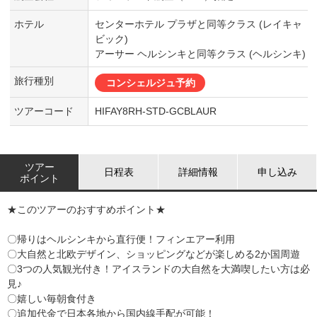
ホテル
センターホテル プラザと同等クラス (レイキャ
ビック)
アーサー ヘルシンキと同等クラス (ヘルシンキ)
旅行種別
コンシェルジュ予約
ツアーコード
HIFAY8RH-STD-GCBLAUR
ツアー
日程表
詳細情報
申し込み
ポイント
★このツアーのおすすめポイント★
〇帰りはヘルシンキから直行便！フィンエアー利用
〇大自然と北欧デザイン、ショッピングなどが楽しめる2か国周遊
〇3つの人気観光付き！アイスランドの大自然を大満喫したい方は必
見♪
〇嬉しい毎朝食付き
〇追加代金で日本各地から国内線手配が可能！