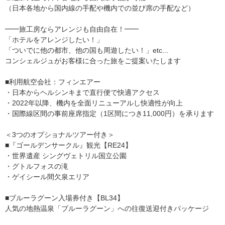
（日本各地から国内線の手配や機内での並び席の手配など）
━━旅工房ならアレンジも自由自在！━━
「ホテルをアレンジしたい！」
「ついでに他の都市、他の国も周遊したい！」etc...
コンシェルジュがお客様に合った旅をご提案いたします
■利用航空会社：フィンエアー
・日本からヘルシンキまで直行便で快適アクセス
・2022年以降、機内を全面リニューアルし快適性が向上
・国際線区間の事前座席指定（1区間につき11,000円）を承ります
＜3つのオプショナルツアー付き＞
■『ゴールデンサークル』観光【RE24】
・世界遺産 シングヴェトリル国立公園
・グトルフォスの滝
・ゲイシール間欠泉エリア
■ブルーラグーン入場券付き【BL34】
人気の地熱温泉「ブルーラグーン」への往復送迎付きパッケージ