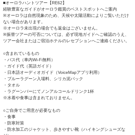
■オーロラハントツアー【RE62】
経験豊富なガイドがオーロラ鑑賞のベストスポットへご案内
※オーロラは自然現象のため、天候や太陽活動によりご覧いただけ
ない場合があります。
※オーロラ未出現の場合でも返金はございません。
※振替ツアーの可否については、必ず現地ガイドへご確認のうえ、
ツアー会社またはご宿泊ホテルのレセプションへご連絡ください。
○含まれているもの
・バス代（車内Wi-Fi無料）
・ガイド代（英語ガイド）
・日本語オーディオガイド（VoiceMapアプリ利用）
・ブルーラグーン入場料、シリカ泥パック
・タオル
・ラグーンバーにてノンアルコールドリンク1杯
※水着や食事は含まれておりません。
○ご自身でご用意が必要なもの
・食事
・防寒対策
・防水加工のジャケット、歩きやすい靴（ハイキングシューズな