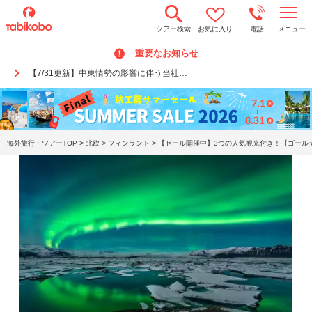
t
ツアー検索
お気に入り
電話
メニュー
o
g
重要なお知らせ
g
l
【7/31更新】中東情勢の影響に伴う当社…
e
n
a
v
i
g
a
>
>
>
海外旅行・ツアーTOP
北欧
フィンランド
【セール開催中】3つの人気観光付き！【ゴールデ
t
i
o
n