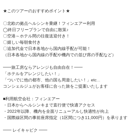
★このツアーのおすすめポイント★
〇北欧の拠点ヘルシンキ乗継！フィンエアー利用
◯終日フリープランで自由に散策♪
〇空港～ホテル間の往復送迎付き！
〇嬉しい毎朝食付き
〇追加代金で日本各地から国内線手配が可能！
（日本各地から国内線の手配や機内での並び席の手配など）
━━旅工房ならアレンジも自由自在！━━
「ホテルをアレンジしたい！」
「ついでに他の都市、他の国も周遊したい！」etc...
コンシェルジュがお客様に合った旅をご提案いたします
■利用航空会社：フィンエアー
・日本からヘルシンキまで直行便で快適アクセス
・2022年以降、機内を全面リニューアルし快適性が向上
・国際線区間の事前座席指定（1区間につき11,000円）を承ります
━━ レイキャビク ━━