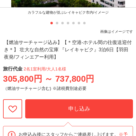
カラフルな建物が並ぶレイキャビク市内/イメージ
画像はイメージです
【燃油サーチャージ込み】【＊空港-ホテル間の往復送迎付
き＊】 壮大な自然の宝庫 『レイキャビク』3泊6日【羽田
夜発/フィンエアー利用】
旅行代金
2名1室利用
/大人1名様
305,800円
～
737,800円
（燃油サーチャージ含む) ※諸税費別途必要
申し込み
お申込み後にスタッフからご連絡差し上げます。
※予