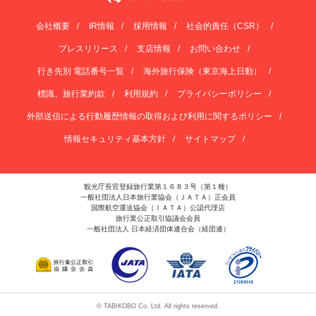
会社概要
IR情報
採用情報
社会的責任（CSR）
プレスリリース
支店情報
お問い合わせ
行き先別 電話番号一覧
海外旅行保険（東京海上日動）
標識、旅行業約款
利用規約
プライバシーポリシー
外部送信による行動履歴情報の取得および利用に関するポリシー
情報セキュリティ基本方針
サイトマップ
観光庁長官登録旅行業第１６８３号（第１種）
一般社団法人日本旅行業協会（ＪＡＴＡ）正会員
国際航空運送協会（ＩＡＴＡ）公認代理店
旅行業公正取引協議会会員
一般社団法人 日本経済団体連合会（経団連）
© TABIKOBO Co. Ltd. All rights reserved.