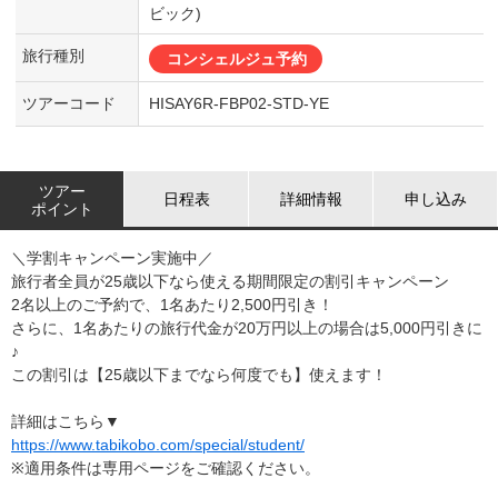
ビック)
旅行種別
コンシェルジュ予約
ツアーコード
HISAY6R-FBP02-STD-YE
ツアー
日程表
詳細情報
申し込み
ポイント
＼学割キャンペーン実施中／
旅行者全員が25歳以下なら使える期間限定の割引キャンペーン
2名以上のご予約で、1名あたり2,500円引き！
さらに、1名あたりの旅行代金が20万円以上の場合は5,000円引きに
♪
この割引は【25歳以下までなら何度でも】使えます！
詳細はこちら▼
https://www.tabikobo.com/special/student/
※適用条件は専用ページをご確認ください。