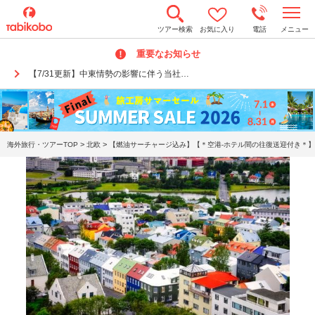
t
ツアー検索
お気に入り
電話
メニュー
o
g
重要なお知らせ
g
l
【7/31更新】中東情勢の影響に伴う当社…
e
n
a
v
i
g
a
>
>
海外旅行・ツアーTOP
北欧
【燃油サーチャージ込み】【＊空港-ホテル間の往復送迎付き＊】 
t
i
o
n