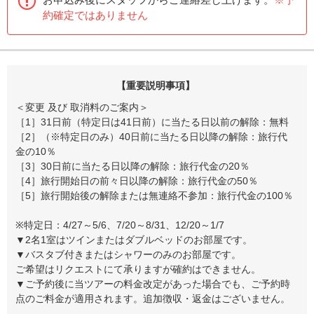
約確定ではありません
【重要説明事項】
＜変更 及び 取消料のご案内＞
［1］31日前（特定日は41日前）に当たる日以前の解除：無料
［2］（※特定日のみ）40日前に当たる日以降の解除：旅行代
金の10％
［3］30日前に当たる日以降の解除：旅行代金の20％
［4］旅行開始日の前々日以降の解除：旅行代金の50％
［5］旅行開始後の解除または無連絡不参加：旅行代金の100％
※特定日：4/27～5/6、7/20～8/31、12/20～1/7
▼2名1室はツインまたはダブルベッドのお部屋です。
▼バスタブ付きまたはシャワーのみのお部屋です。
ご希望はリクエストにて承りますが確約はできません。
▼ご予約後に当ツアーの料金改定があった場合でも、ご予約時
点のご料金が適用されます。追加徴収・返金はございません。