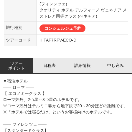
(フィレンツェ)
クオリティ ホテル デルフィーノ ヴェネチア メ
ストレと同等クラス (ベネチア)
旅行種別
コンシェルジュ予約
ツアーコード
HITAF7RFV-ECO-D
ツアー
日程表
詳細情報
申し込み
ポイント
▼宿泊ホテル
━━ ローマ ━━
【 エコノミークラス 】
ローマ郊外、2つ星～3つ星のホテルです。
※ローマ郊外はテルミニ駅から地下鉄で20～30分ほどの距離です。
※「ホテルでは寝るだけ」というお客様向けのホテルです。
━━ フィレンツェ ━━
【スタンダードクラス】