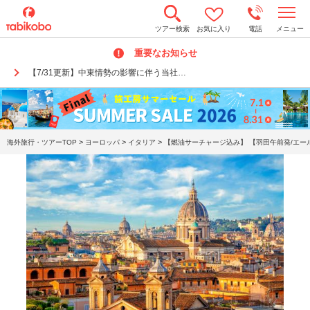
t
ツアー検索
お気に入り
電話
メニュー
o
g
重要なお知らせ
g
l
【7/31更新】中東情勢の影響に伴う当社…
e
n
a
v
i
g
a
>
>
>
海外旅行・ツアーTOP
ヨーロッパ
イタリア
【燃油サーチャージ込み】 【羽田午前発/エール
t
i
o
n