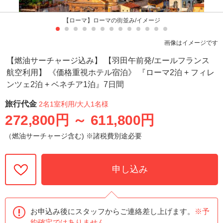
【ローマ】ローマの街並み/イメージ
画像はイメージです
【燃油サーチャージ込み】 【羽田午前発/エールフランス
航空利用】 《価格重視ホテル宿泊》 『ローマ2泊 + フィレ
ンツェ2泊 + ベネチア1泊』7日間
旅行代金
2名1室利用
/大人1名様
272,800円
～
611,800円
（燃油サーチャージ含む) ※諸税費別途必要
申し込み
お申込み後にスタッフからご連絡差し上げます。
※予
約確定ではありません