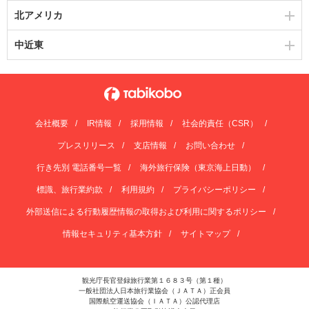
北アメリカ
中近東
会社概要
IR情報
採用情報
社会的責任（CSR）
プレスリリース
支店情報
お問い合わせ
行き先別 電話番号一覧
海外旅行保険（東京海上日動）
標識、旅行業約款
利用規約
プライバシーポリシー
外部送信による行動履歴情報の取得および利用に関するポリシー
情報セキュリティ基本方針
サイトマップ
観光庁長官登録旅行業第１６８３号（第１種）
一般社団法人日本旅行業協会（ＪＡＴＡ）正会員
国際航空運送協会（ＩＡＴＡ）公認代理店