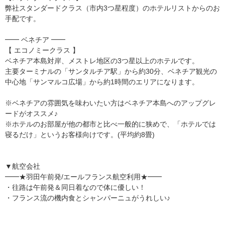
弊社スタンダードクラス（市内3つ星程度）のホテルリストからのお
手配です。
━━ ベネチア ━━
【 エコノミークラス 】
ベネチア本島対岸、メストレ地区の3つ星以上のホテルです。
主要ターミナルの「サンタルチア駅」から約30分、ベネチア観光の
中心地「サンマルコ広場」から約1時間のエリアになります。
※ベネチアの雰囲気を味わいたい方はベネチア本島へのアップグレ
ードがオススメ♪
※ホテルのお部屋が他の都市と比べ一般的に狭めで、「ホテルでは
寝るだけ」というお客様向けです。(平均約8畳)
▼航空会社
━━★羽田午前発/エールフランス航空利用★━━
・往路は午前発＆同日着なので体に優しい！
・フランス流の機内食とシャンパーニュがうれしい♪