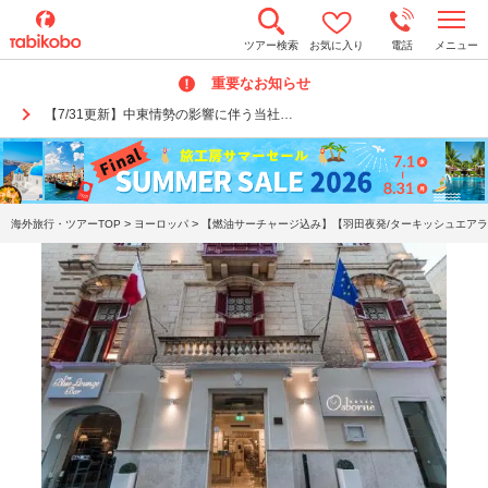
t
ツアー検索
お気に入り
電話
メニュー
o
g
重要なお知らせ
g
l
【7/31更新】中東情勢の影響に伴う当社…
e
n
a
v
i
g
a
>
>
海外旅行・ツアーTOP
ヨーロッパ
【燃油サーチャージ込み】【羽田夜発/ターキッシュエアライ
t
i
o
n