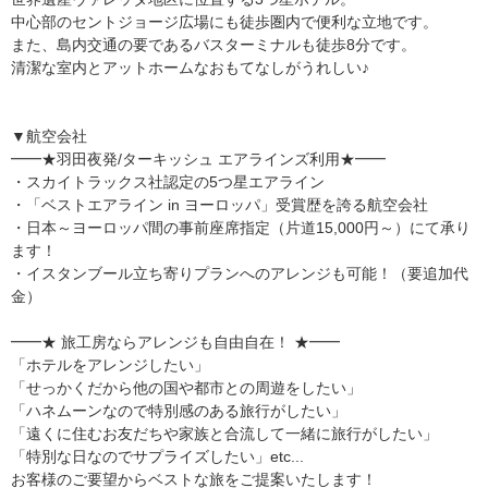
中心部のセントジョージ広場にも徒歩圏内で便利な立地です。
また、島内交通の要であるバスターミナルも徒歩8分です。
清潔な室内とアットホームなおもてなしがうれしい♪
▼航空会社
━━★羽田夜発/ターキッシュ エアラインズ利用★━━
・スカイトラックス社認定の5つ星エアライン
・「ベストエアライン in ヨーロッパ」受賞歴を誇る航空会社
・日本～ヨーロッパ間の事前座席指定（片道15,000円～）にて承り
ます！
・イスタンブール立ち寄りプランへのアレンジも可能！（要追加代
金）
━━★ 旅工房ならアレンジも自由自在！ ★━━
「ホテルをアレンジしたい」
「せっかくだから他の国や都市との周遊をしたい」
「ハネムーンなので特別感のある旅行がしたい」
「遠くに住むお友だちや家族と合流して一緒に旅行がしたい」
「特別な日なのでサプライズしたい」etc...
お客様のご要望からベストな旅をご提案いたします！