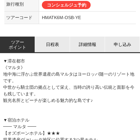
旅行種別
コンシェルジュ予約
ツアーコード
HMATK6M-OSB-YE
ツアー
日程表
詳細情報
申し込み
ポイント
▼滞在都市
《マルタ》
地中海に浮かぶ世界遺産の島マルタはヨーロッパ随一のリゾート地
です。
中世から騎士団の拠点として栄え、当時の誇り高い伝統と面影を今
も残しています。
観光名所とビーチが楽しめる魅力的な島です♪
▼宿泊ホテル
━━ マルタ ━━
【オズボーンホテル】★★★
世界遺産ヴァレッタ地区に位置する3つ星ホテル。