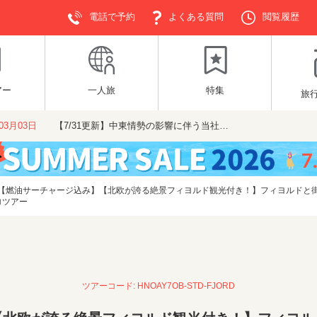
電話で予約
よくある質問
閲覧履歴
アー
一人旅
特集
旅
年03月03日
【7/31更新】中東情勢の影響に伴う当社…
【燃油サーチャージ込み】【北欧が誇る絶景フィヨルド観光付き！】フィヨルドと街
ロツアー
ツアーコード: HNOAY7OB-STD-FJORD