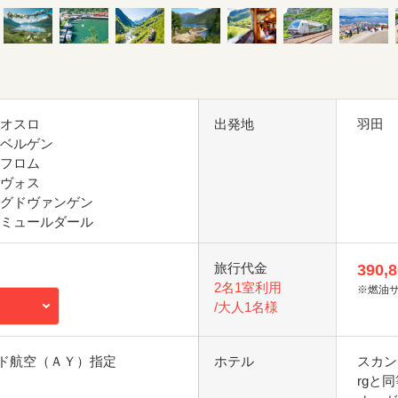
 オスロ
出発地
羽田
 ベルゲン
 フロム
 ヴォス
 グドヴァンゲン
 ミュールダール
旅行代金
390,
2名1室利用
※燃油
/大人1名様
ド航空（ＡＹ）指定
ホテル
スカンデ
rgと