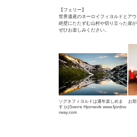
【フェリー】
世界遺産のネーロイフィヨルドとアウ
絶壁にたたずむ山村や切り立った崖が
ぜひお楽しみください。
ソグネフィヨルドは通年楽しめま
お部
す.(c)Sverre Hjornevik www.fjordno
rway.com