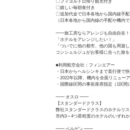
〇フィヨルド日帰り観光付き
〇嬉しい毎朝食付き
〇追加代金で日本各地から国内線手配
（日本各地から国内線の手配や機内で
━━旅工房ならアレンジも自由自在！
「ホテルをアレンジしたい！」
「ついでに他の都市、他の国も周遊したい
コンシェルジュがお客様に合った旅を
■利用航空会社：フィンエアー
・日本からヘルシンキまで直行便で快
・2022年以降、機内を全面リニュー
・国際線区間の事前座席指定（1区間につ
━━ オスロ ━━
【スタンダードクラス】
弊社スタンダードクラスのホテルリス
市内3～4つ星程度のホテルのいずれ
━━ ベルゲン ━━