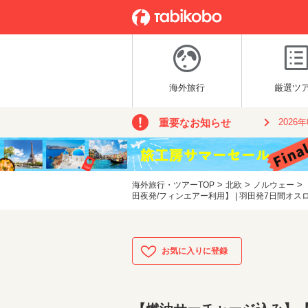
海外旅行
厳選ツ
重要なお知らせ
2026
>
>
>
海外旅行・ツアーTOP
北欧
ノルウェー
田夜発/フィンエアー利用】 | 羽田発7日間オス