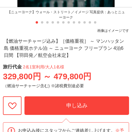
【ニューヨーク】ウォール・ストリート／イメージ 写真提供：あっとニュ
ーヨーク
画像はイメージです
【燃油サーチャージ込み】［価格重視］ ～ マンハッタン
島 価格重視ホテル泊 ～ ニューヨーク フリープラン 4泊6
日間 【羽田発／航空会社未定】
旅行代金
2名1室利用
/大人1名様
329,800円
～
479,800円
（燃油サーチャージ含む) ※諸税費別途必要
申し込み
お申込み後にスタッフからご連絡差し上げます。
※予