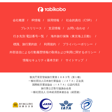
会社概要
IR情報
採用情報
社会的責任（CSR）
プレスリリース
支店情報
お問い合わせ
行き先別 電話番号一覧
海外旅行保険（東京海上日動）
標識、旅行業約款
利用規約
プライバシーポリシー
外部送信による行動履歴情報の取得および利用に関するポリシー
情報セキュリティ基本方針
サイトマップ
観光庁長官登録旅行業第１６８３号（第１種）
一般社団法人日本旅行業協会（ＪＡＴＡ）正会員
国際航空運送協会（ＩＡＴＡ）公認代理店
旅行業公正取引協議会会員
一般社団法人 日本経済団体連合会（経団連）