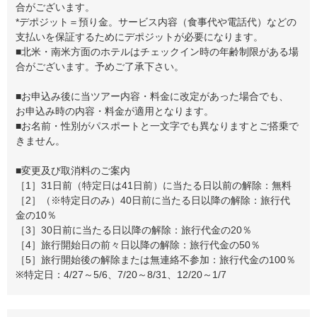
合がございます。
*デポジット＝預り金。サービス内容（食事代や電話代）などの
支払いを保証するためにデポジットが必要になります。
■北米・南米方面のホテルはチェックイン時の年齢制限がある場
合がございます。予めご了承下さい。
■お申込み後に当ツアー内容・料金に改定があった場合でも、
お申込み時の内容・料金が適用となります。
■お名前・性別がパスポートと一文字でも異なりますとご搭乗で
きません。
■変更及び取消料のご案内
［1］31日前（特定日は41日前）に当たる日以前の解除：無料
［2］（※特定日のみ）40日前に当たる日以降の解除：旅行代
金の10％
［3］30日前に当たる日以降の解除：旅行代金の20％
［4］旅行開始日の前々日以降の解除：旅行代金の50％
［5］旅行開始後の解除または無連絡不参加：旅行代金の100％
※特定日：4/27～5/6、7/20～8/31、12/20～1/7