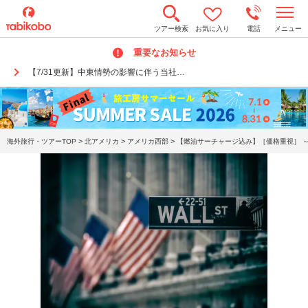
t
ツアー検索
お気に入り
電話
メニュー
o
g
重要なお知らせ
g
l
【7/31更新】中東情勢の影響に伴う当社…
e
n
a
v
i
g
a
>
>
>
海外旅行・ツアーTOP
北アメリカ
アメリカ西部
【燃油サーチャージ込み】［価格重視］ ～ 
t
i
o
n