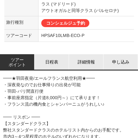
ラス (マドリード)
アウトオガルと同等クラス (バルセロナ)
旅行種別
コンシェルジュ予約
ツアーコード
HPSAF10LMB-ECO-P
ツアー
日程表
詳細情報
申し込み
ポイント
━━★羽田夜発/エールフランス航空利用★━━
・深夜発なのでお仕事帰りの出発が可能
・羽田-パリ間直行便
・事前座席指定（片道8,000円～）にて承ります！
・フランス流の機内食とシャンパーニュがうれしい♪
━━ リスボン ━━
【スタンダードクラス】
弊社スタンダードクラスのホテルリスト内からのお手配です。
市内3～4つ星程度のホテルのいずれかになります。