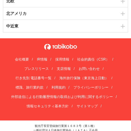
北欧
北アメリカ
中近東
会社概要
IR情報
採用情報
社会的責任（CSR）
プレスリリース
支店情報
お問い合わせ
行き先別 電話番号一覧
海外旅行保険（東京海上日動）
標識、旅行業約款
利用規約
プライバシーポリシー
外部送信による行動履歴情報の取得および利用に関するポリシー
情報セキュリティ基本方針
サイトマップ
観光庁長官登録旅行業第１６８３号（第１種）
一般社団法人日本旅行業協会（ＪＡＴＡ）正会員