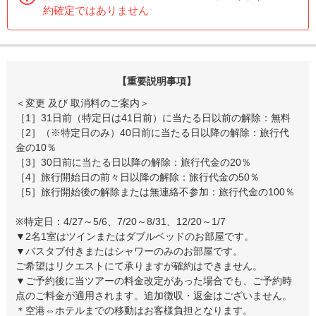
約確定ではありません
【重要説明事項】
＜変更 及び 取消料のご案内＞
［1］31日前（特定日は41日前）に当たる日以前の解除：無料
［2］（※特定日のみ）40日前に当たる日以降の解除：旅行代
金の10％
［3］30日前に当たる日以降の解除：旅行代金の20％
［4］旅行開始日の前々日以降の解除：旅行代金の50％
［5］旅行開始後の解除または無連絡不参加：旅行代金の100％
※特定日：4/27～5/6、7/20～8/31、12/20～1/7
▼2名1室はツインまたはダブルベッドのお部屋です。
▼バスタブ付きまたはシャワーのみのお部屋です。
ご希望はリクエストにて承りますが確約はできません。
▼ご予約後に当ツアーの料金改定があった場合でも、ご予約時
点のご料金が適用されます。追加徴収・返金はございません。
＊空港⇔ホテルまでの移動はお客様負担となります。