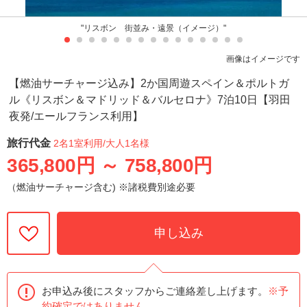
"リスボン 街並み・遠景（イメージ）"
画像はイメージです
【燃油サーチャージ込み】2か国周遊スペイン＆ポルトガ
ル《リスボン＆マドリッド＆バルセロナ》7泊10日【羽田
夜発/エールフランス利用】
旅行代金
2名1室利用
/大人1名様
365,800円
～
758,800円
（燃油サーチャージ含む) ※諸税費別途必要
申し込み
お申込み後にスタッフからご連絡差し上げます。
※予
約確定ではありません