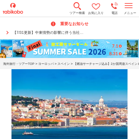
t
ツアー検索
お気に入り
電話
メニュー
o
g
重要なお知らせ
g
l
【7/31更新】中東情勢の影響に伴う当社…
e
n
a
v
i
g
a
>
>
>
海外旅行・ツアーTOP
ヨーロッパ
スペイン
【燃油サーチャージ込み】2か国周遊スペイン＆
t
i
o
n