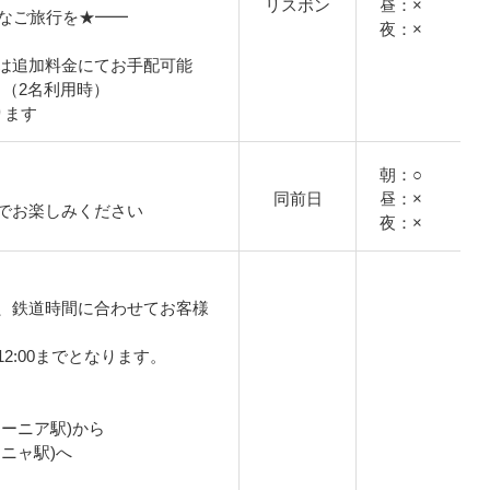
リスボン
昼：×
適なご旅行を★━━
夜：×
は追加料金にてお手配可能
～（2名利用時）
ります
朝：○
同前日
昼：×
でお楽しみください
夜：×
、鉄道時間に合わせてお客様
2:00までとなります。
ーニア駅)から
ニャ駅)へ