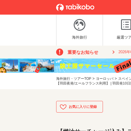
海外旅行
厳選ツ
重要なお知らせ
2026
>
>
海外旅行・ツアーTOP
ヨーロッパ
スペイ
【羽田夜発/エールフランス利用】 | 羽田発10