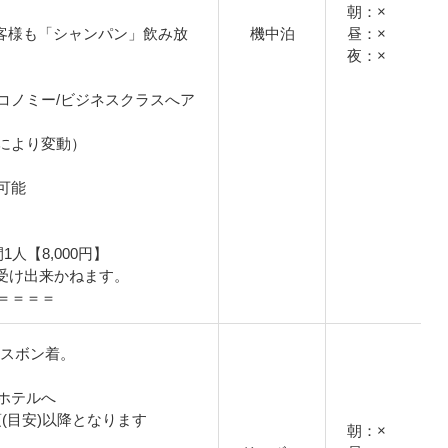
朝：×
客様も「シャンパン」飲み放
機中泊
昼：×
夜：×
コノミー/ビジネスクラスへア
により変動）
可能
人【8,000円】
受け出来かねます。
＝＝＝＝
】リスボン着。
ホテルへ
頃(目安)以降となります
朝：×