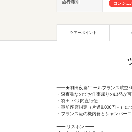
旅行種別
コンシェ
ツアーポイント
━━★羽田夜発/エールフランス航空
・深夜発なのでお仕事帰りの出発が可
・羽田-パリ間直行便
・事前座席指定（片道8,000円～）に
・フランス流の機内食とシャンパーニ
━━ リスボン ━━