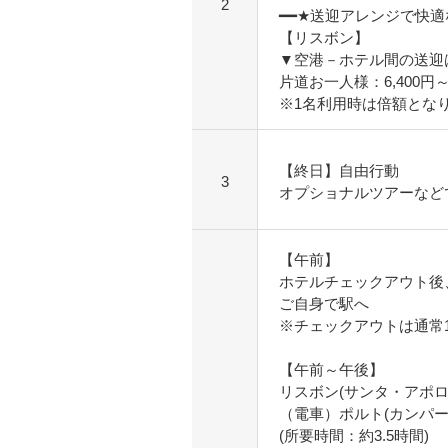
2
━━★送迎アレンジで快
【リスボン】
▼空港－ホテル間の送迎
片道お一人様：6,400円
※1名利用時は倍額とな
【終日】自由行動
3
オプショナルツアーなど
【午前】
ホテルチェックアウト後
ご自身で駅へ
※チェックアウトは通常1
【午前～午後】
リスボン(サンタ・アポロ
（電車）ポルト(カンパー
(所要時間：約3.5時間)