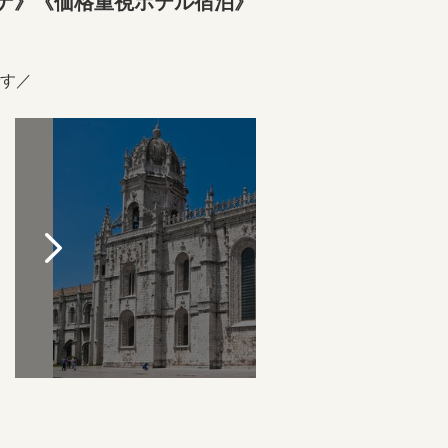
ロナ》《価格重視ホテル宿泊》
】
す／