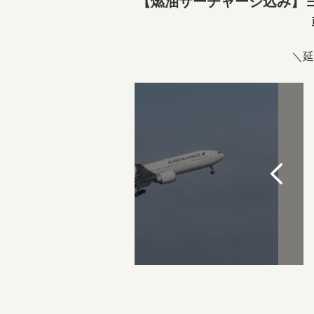
【燃油サーチャージ込み】ヨ
＼延