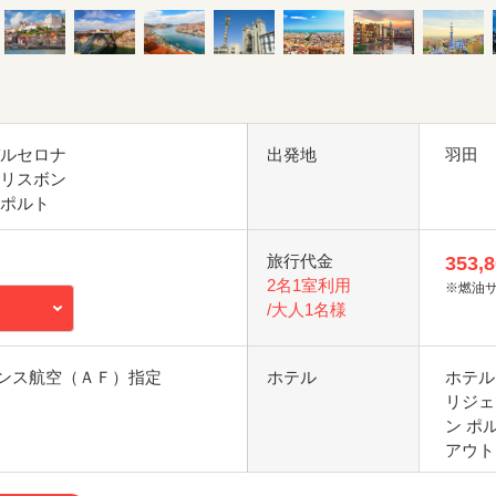
バルセロナ
出発地
羽田
 リスボン
 ポルト
旅行代金
353,
2名1室利用
※燃油
/大人1名様
ンス航空（ＡＦ）指定
ホテル
ホテル
リジェ
ン ポ
アウト