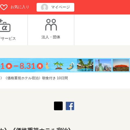
お気に入り
マイページ
法人・団体
行サービス
》《価格重視ホテル宿泊》朝食付き 10日間