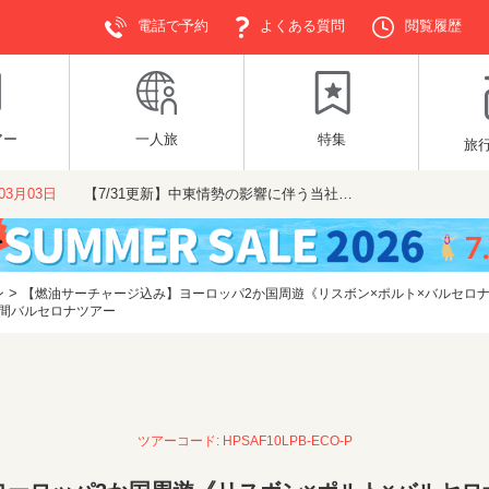
電話で予約
よくある質問
閲覧履歴
アー
一人旅
特集
旅
年03月03日
【7/31更新】中東情勢の影響に伴う当社…
>
ン
【燃油サーチャージ込み】ヨーロッパ2か国周遊《リスボン×ポルト×バルセロナ
日間バルセロナツアー
ツアーコード: HPSAF10LPB-ECO-P