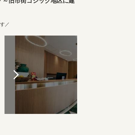
◇ ～旧市街ゴシック地区に建
す／