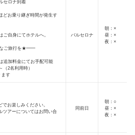
ルセロナ到着
間ほどお乗り継ぎ時間が発生す
朝：×
はご自身にてホテルへ。
バルセロナ
昼：×
夜：×
適なご旅行を★━━
は追加料金にてお手配可能
円～（2名利用時）
ります
朝：○
どでお楽しみください。
同前日
昼：×
ルツアーについてはお問い合
夜：×