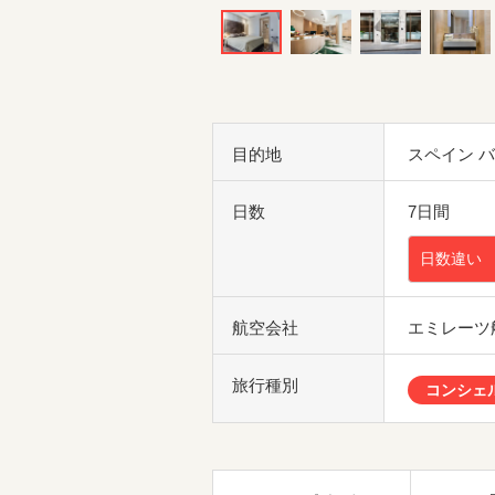
目的地
スペイン 
日数
7日間
日数違い
航空会社
エミレーツ
旅行種別
コンシェ