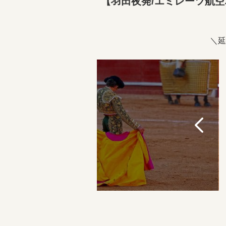
【羽田夜発/エミレーツ航空
＼延