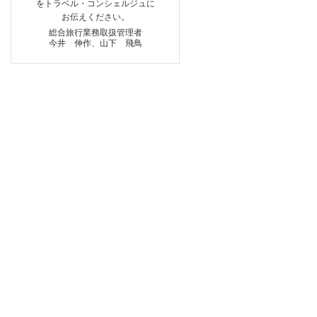
をトラベル・コンシェルジュに
お伝えください。
総合旅行業務取扱管理者
今井 伸作、山下 飛鳥