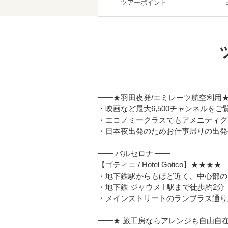
ツアーポイント
━━★羽田夜発/エミレーツ航空利用
・映画など最大6,500チャンネルを
・エコノミークラスでもアメニティグ
・日本夜出発のためお仕事帰りの出発
━━ バルセロナ ━━
【ゴティコ / Hotel Gotico】★★★★
・地下鉄駅からもほど近く、中心部の
・地下鉄 ジャウメ I 駅まで徒歩約2分
・メインストリートのランブラス通り
━━★ 旅工房ならアレンジも自由自在