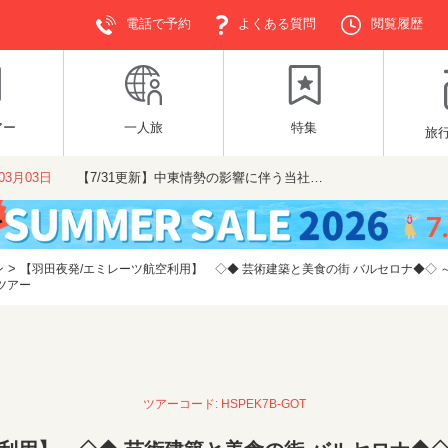
電話で予約
よくある質問
閲覧履歴
アー
一人旅
特集
旅
年03月03日
【7/31更新】中東情勢の影響に伴う当社…
>
ン
【羽田夜発/エミレーツ航空利用】 ◇◆ 芸術建築と美食の街 バルセロナ◆◇
ツアー
ツアーコード: HSPEK7B-GOT