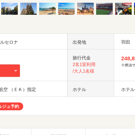
バルセロナ
出発地
羽田
旅行代金
248,
2名1室利用
※燃油
/大人1名様
航空 （ＥＫ）指定
ホテル
ホテル
ルジュ予約