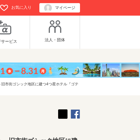
お気に入り
マイページ
法人・団体
行サービス
 ～旧市街ゴシック地区に建つ4つ星ホテル『ゴテ