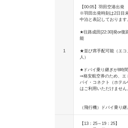
【00:05】羽田空港出発
※羽田出発時刻は2日目
中泊と表記しております
★往路成田[22:30]発or
能
1
★並び席手配可能（エコノミ
人）
★ドバイ乗り継ぎが8時
⇒格安航空券のため、エ
バイ・コネクト（ホテル
はご利用いただけません
（飛行機）ドバイ乗り継
【13：25～19：25】