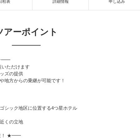
日程表
詳細情報
申し込み
ツアーポイント
★━━
ご覧いただけます
ッズの提供
や地方からの乗継が可能です！
ゴシック地区に位置する4つ星ホテル
近くの立地
！ ★━━