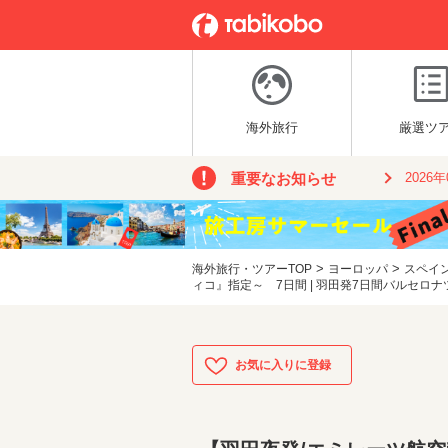
海外旅行
厳選ツ
重要なお知らせ
2026
>
>
海外旅行・ツアーTOP
ヨーロッパ
スペイ
ィコ』指定～ 7日間 | 羽田発7日間バルセロナ