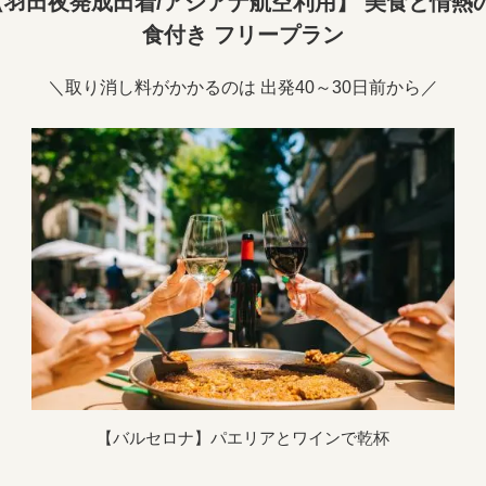
羽田夜発成田着/アシアナ航空利用】 美食と情熱の
食付き フリープラン
＼取り消し料がかかるのは 出発40～30日前から／
【バルセロナ】パエリアとワインで乾杯