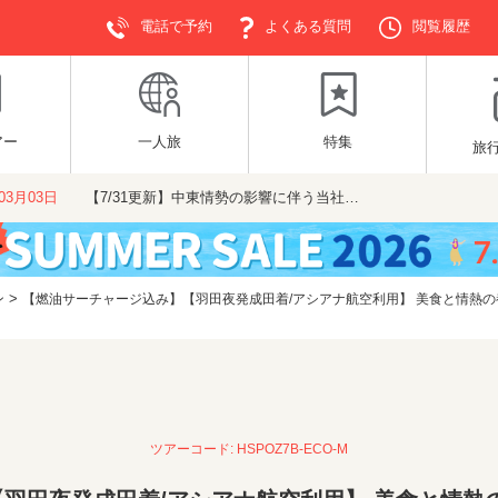
電話で予約
よくある質問
閲覧履歴
アー
一人旅
特集
旅
年03月03日
【7/31更新】中東情勢の影響に伴う当社…
>
ン
【燃油サーチャージ込み】【羽田夜発成田着/アシアナ航空利用】 美食と情熱の都
ツアーコード: HSPOZ7B-ECO-M