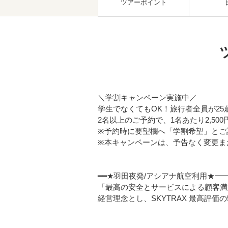
ツアーポイント
＼学割キャンペーン実施中／
学生でなくてもOK！旅行者全員が2
2名以上のご予約で、1名あたり2,500円
※予約時に要望欄へ「学割希望」とご
※本キャンペーンは、予告なく変更ま
━━★羽田夜発/アシアナ航空利用★━
「最高の安全とサービスによる顧客満
経営理念とし、SKYTRAX 最高評価