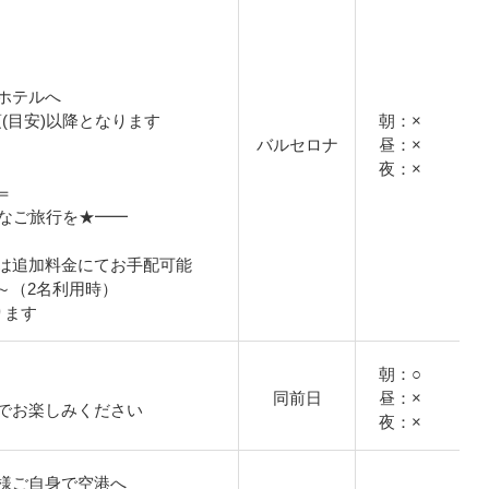
ホテルへ
頃(目安)以降となります
朝：×
バルセロナ
昼：×
夜：×
＝
適なご旅行を★━━
は追加料金にてお手配可能
円～（2名利用時）
ります
朝：○
同前日
昼：×
でお楽しみください
夜：×
様ご自身で空港へ