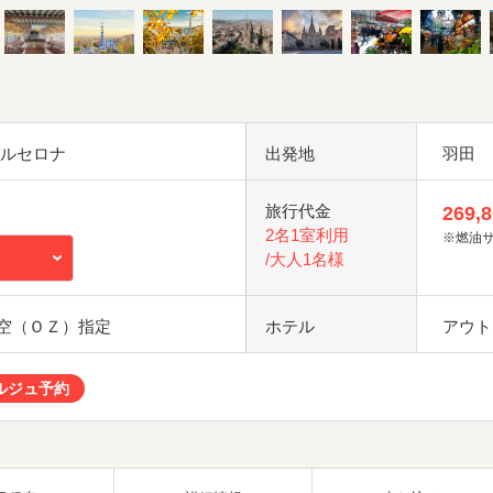
バルセロナ
出発地
羽田
旅行代金
269,
2名1室利用
※燃油
/大人1名様
空（ＯＺ）指定
ホテル
アウト
ルジュ予約