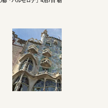
都「バルセロナ」4泊7日 朝