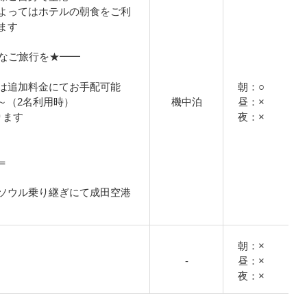
よってはホテルの朝食をご利
ます
適なご旅行を★━━
は追加料金にてお手配可能
朝：○
円～（2名利用時）
機中泊
昼：×
ります
夜：×
＝
ソウル乗り継ぎにて成田空港
朝：×
-
昼：×
夜：×