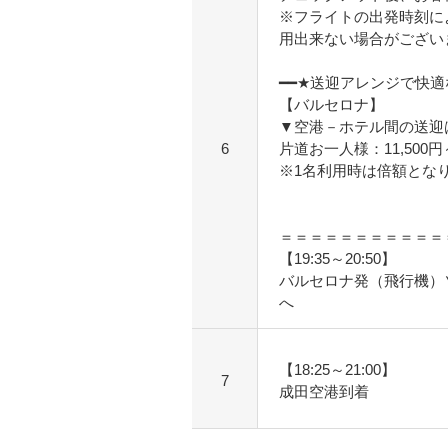
※フライトの出発時刻に
用出来ない場合がござい
━━★送迎アレンジで快
【バルセロナ】
▼空港－ホテル間の送迎
6
片道お一人様：11,500
※1名利用時は倍額とな
＝＝＝＝＝＝＝＝＝＝＝
【19:35～20:50】
バルセロナ発（飛行機）
へ
【18:25～21:00】
7
成田空港到着