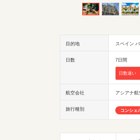
目的地
スペイン 
日数
7日間
日数違い
航空会社
アシアナ航
旅行種別
コンシェ