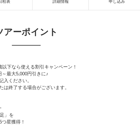
日程表
詳細情報
申し込み
ツアーポイント
5歳以下なら使える割引キャンペーン！
～最大5,000円引きに♪
記入ください。
たは終了する場合がございます。
━
足」を
の5つ星獲得！