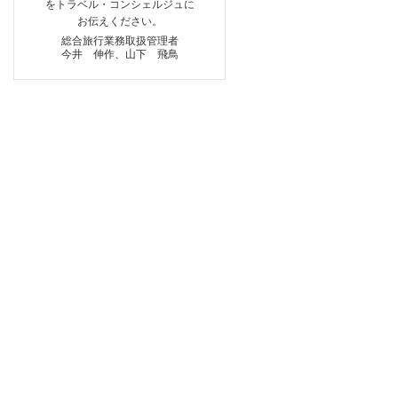
をトラベル・コンシェルジュに
お伝えください。
総合旅行業務取扱管理者
今井 伸作、山下 飛鳥