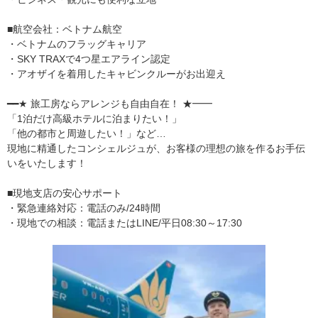
■航空会社：ベトナム航空
・ベトナムのフラッグキャリア
・SKY TRAXで4つ星エアライン認定
・アオザイを着用したキャビンクルーがお出迎え
━━★ 旅工房ならアレンジも自由自在！ ★━━
「1泊だけ高級ホテルに泊まりたい！」
「他の都市と周遊したい！」など…
現地に精通したコンシェルジュが、お客様の理想の旅を作るお手伝
いをいたします！
■現地支店の安心サポート
・緊急連絡対応：電話のみ/24時間
・現地での相談：電話またはLINE/平日08:30～17:30