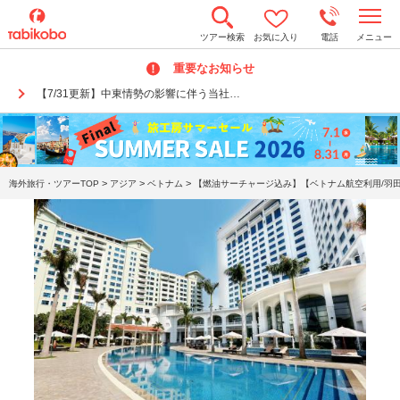
t
ツアー検索
お気に入り
電話
メニュー
o
g
重要なお知らせ
g
l
【7/31更新】中東情勢の影響に伴う当社…
e
n
a
v
i
g
a
>
>
>
海外旅行・ツアーTOP
アジア
ベトナム
【燃油サーチャージ込み】【ベトナム航空利用/羽田
t
i
o
n