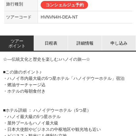
旅行種別
コンシェルジュ予約
ツアーコード
HVNVN4H-DEA-NT
ツアー
日程表
詳細情報
申し込み
ポイント
☆―伝統文化と歴史を楽しむ♪ハノイの旅―☆
■この旅のポイント♪
・ハノイ市内最大級の5つ星ホテル「ハノイデウーホテル」宿泊
・燃油サーチャージ込
・ホテルの毎朝食付き
■ホテル詳細 ： ハノイデウーホテル（5つ星）
・ハノイ最大級の5つ星ホテル
・屋外プールもハノイ最大級
・日本大使館やビジネスの中枢地区や観光地も近い
・ビジネス・観光にも便利な立地