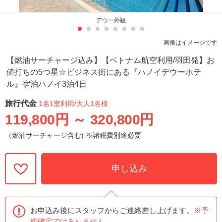
デウー外観
画像はイメージです
【燃油サーチャージ込み】【ベトナム航空利用/羽田発】お
値打ちの5つ星☆ビジネス街にある『ハノイデウーホテ
ル』宿泊ハノイ3泊4日
旅行代金
1名1室利用
/大人1名様
119,800円
～
320,800円
（燃油サーチャージ含む) ※諸税費別途必要
申し込み
お申込み後にスタッフからご連絡差し上げます。
※予
約確定ではありません