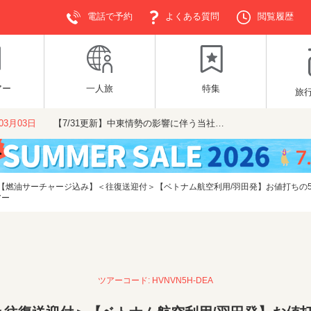
電話で予約
よくある質問
閲覧履歴
アー
一人旅
特集
旅
年03月03日
【7/31更新】中東情勢の影響に伴う当社…
【燃油サーチャージ込み】＜往復送迎付＞【ベトナム航空利用/羽田発】お値打ちの
アー
ツアーコード: HVNVN5H-DEA