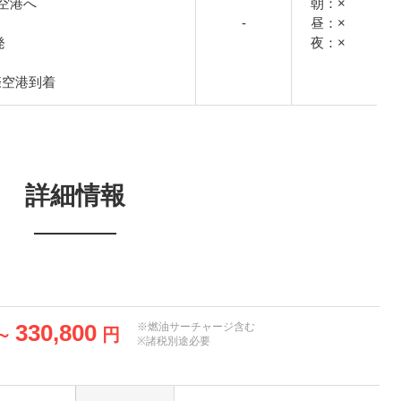
空港へ
朝：×
-
昼：×
発
夜：×
国際空港到着
詳細情報
330,800
※燃油サーチャージ含む
～
円
※諸税別途必要