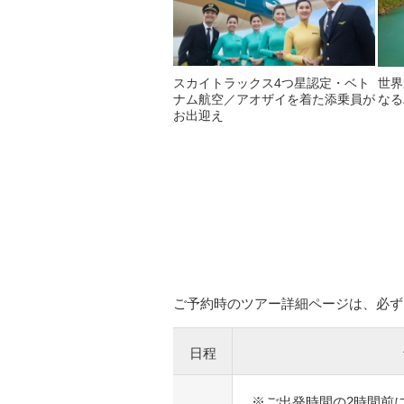
スカイトラックス4つ星認定・ベト
世界
ナム航空／アオザイを着た添乗員が
なる
お出迎え
ご予約時のツアー詳細ページは、必ず
日程
※ご出発時間の2時間前