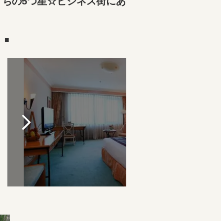
打ちの5つ星☆ビジネス街にあ
）■