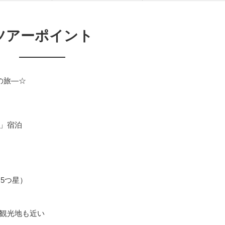
ツアーポイント
の旅―☆
」宿泊
（5つ星）
観光地も近い