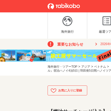
海外旅行
厳選ツ
重要なお知らせ
2026
>
>
>
海外旅行・ツアーTOP
アジア
ベトナム
ル』宿泊ハノイ4泊5日 | 羽田発5日間ハノイツ