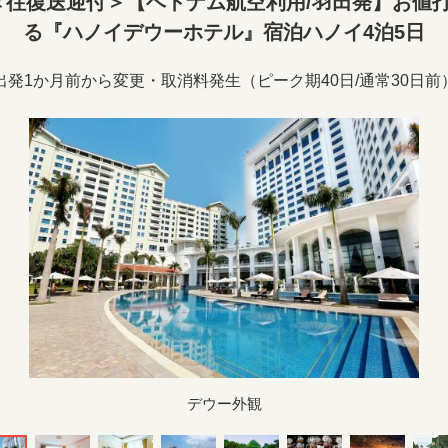
往復送迎付＞【ベトナム航空利用/羽田発】お値
る『ハノイデウーホテル』宿泊ハノイ4泊5日
出発1か月前から変更・取消料発生（ピーク期40日/通常30日前
デウー外観