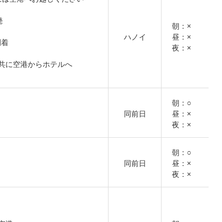
発
朝：×
ハノイ
昼：×
到着
夜：×
共に空港からホテルへ
朝：○
同前日
昼：×
夜：×
朝：○
同前日
昼：×
夜：×