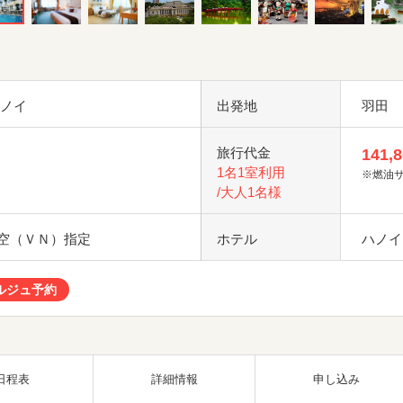
ハノイ
出発地
羽田
旅行代金
141,
1名1室利用
※燃油
/大人1名様
空（ＶＮ）指定
ホテル
ハノイ
ルジュ予約
日程表
詳細情報
申し込み