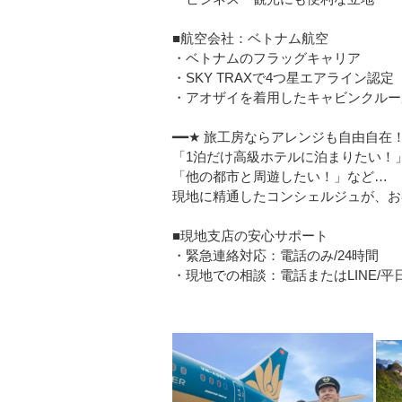
■航空会社：ベトナム航空
・ベトナムのフラッグキャリア
・SKY TRAXで4つ星エアライン認定
・アオザイを着用したキャビンクルー
━━★ 旅工房ならアレンジも自由自在！
「1泊だけ高級ホテルに泊まりたい！
「他の都市と周遊したい！」など…
現地に精通したコンシェルジュが、お
■現地支店の安心サポート
・緊急連絡対応：電話のみ/24時間
・現地での相談：電話またはLINE/平日08