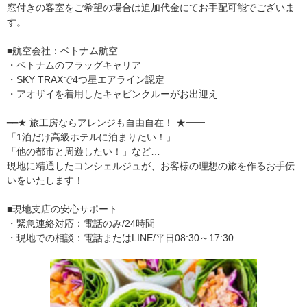
窓付きの客室をご希望の場合は追加代金にてお手配可能でございま
す。
■航空会社：ベトナム航空
・ベトナムのフラッグキャリア
・SKY TRAXで4つ星エアライン認定
・アオザイを着用したキャビンクルーがお出迎え
━━★ 旅工房ならアレンジも自由自在！ ★━━
「1泊だけ高級ホテルに泊まりたい！」
「他の都市と周遊したい！」など…
現地に精通したコンシェルジュが、お客様の理想の旅を作るお手伝
いをいたします！
■現地支店の安心サポート
・緊急連絡対応：電話のみ/24時間
・現地での相談：電話またはLINE/平日08:30～17:30