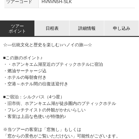
ツアーコード
HVNVN5H-SLK
ツアー
日程表
詳細情報
申し込み
ポイント
☆―伝統文化と歴史を楽しむ♪ハノイの旅―☆
■この旅のポイント♪
・・ホアンキエム湖至近のブティックホテルに宿泊
・燃油サーチャージ込
・ホテルの毎朝食付き
・空港～ホテル間の往復送迎付き
■ご宿泊：シルクパス（4つ星）
・旧市街、ホアンキエム湖が徒歩圏内のブティックホテル
・フレンチテイストの外観がかわいらしい
・客室は上品な色使いが特徴的♪
※当ツアーの客室は「窓無し」もしくは
「窓からの景色がご覧いただけない」可能性がございます。