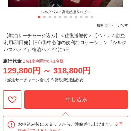
シルクパス／高級感漂うロビー
画像はイメージです
【燃油サーチャージ込み】＜往復送迎付＞【ベトナム航空
利用/羽田発】旧市街中心部の便利なロケーション『シルク
パスハノイ』宿泊ハノイ4泊5日
旅行代金
1名1室利用
/大人1名様
129,800円
～
318,800円
（燃油サーチャージ含む) ※諸税費別途必要
申し込み
お申込み後にスタッフからご連絡差し上げます。
※予
約確定ではありません