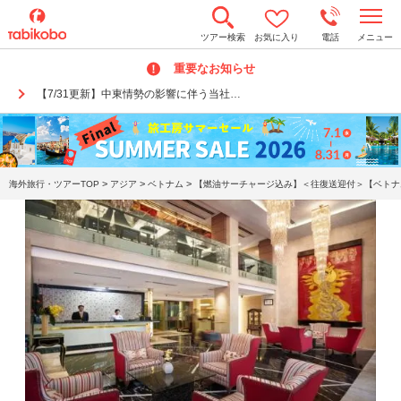
t
ツアー検索
お気に入り
電話
メニュー
o
g
重要なお知らせ
g
l
【7/31更新】中東情勢の影響に伴う当社…
e
n
a
v
i
g
a
>
>
>
海外旅行・ツアーTOP
アジア
ベトナム
【燃油サーチャージ込み】＜往復送迎付＞【ベトナム
t
i
o
n