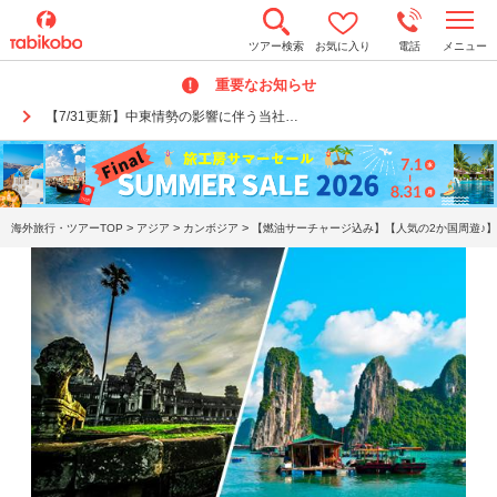
t
ツアー検索
お気に入り
電話
メニュー
o
g
重要なお知らせ
g
l
【7/31更新】中東情勢の影響に伴う当社…
e
n
a
v
i
g
a
>
>
>
海外旅行・ツアーTOP
アジア
カンボジア
【燃油サーチャージ込み】【人気の2か国周遊♪】
t
i
o
n