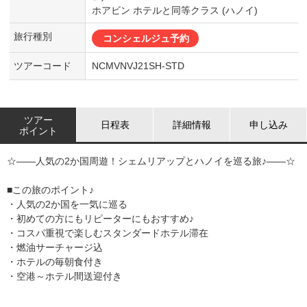
ホアビン ホテルと同等クラス (ハノイ)
旅行種別
コンシェルジュ予約
ツアーコード
NCMVNVJ21SH-STD
ツアー
日程表
詳細情報
申し込み
ポイント
☆――人気の2か国周遊！シェムリアップとハノイを巡る旅♪――☆
■この旅のポイント♪
・人気の2か国を一気に巡る
・初めての方にもリピーターにもおすすめ♪
・コスパ重視で楽しむスタンダードホテル滞在
・燃油サーチャージ込
・ホテルの毎朝食付き
・空港～ホテル間送迎付き