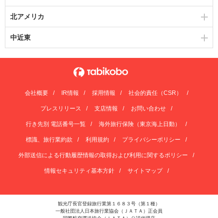
北アメリカ
中近東
会社概要
IR情報
採用情報
社会的責任（CSR）
プレスリリース
支店情報
お問い合わせ
行き先別 電話番号一覧
海外旅行保険（東京海上日動）
標識、旅行業約款
利用規約
プライバシーポリシー
外部送信による行動履歴情報の取得および利用に関するポリシー
情報セキュリティ基本方針
サイトマップ
観光庁長官登録旅行業第１６８３号（第１種）
一般社団法人日本旅行業協会（ＪＡＴＡ）正会員