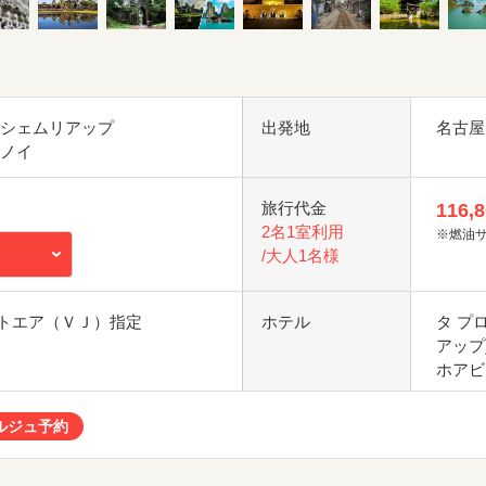
 シェムリアップ
出発地
名古屋
ハノイ
旅行代金
116,
2名1室利用
※燃油
/大人1名様
トエア（ＶＪ）指定
ホテル
タ プ
アップ
ホアビ
ルジュ予約