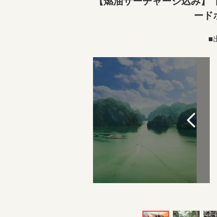
【燃油サーチャージ込み】【
ード
■