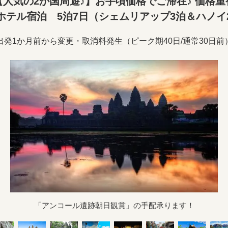
人気の2か国周遊♪】お手頃価格でご滞在♪ 価格
ホテル宿泊 5泊7日（シェムリアップ3泊＆ハノイ
出発1か月前から変更・取消料発生（ピーク期40日/通常30日前
「アンコール遺跡朝日観賞」の手配承ります！