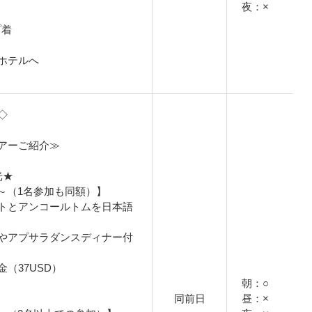
夜：×
プ着
ホテルへ
◇
アーご紹介≫
光★
円～（1名参加も同額）】
トとアンコールトムを日本語
やアプサラダンスディナー付
（37USD）
朝：○
同前日
昼：×