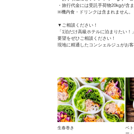
・旅行代金には受託手荷物20kgが含
※機内食・ドリンクは含まれません。
▼ご相談ください！
「1泊だけ高級ホテルに泊まりたい！
要望をぜひご相談ください！
現地に精通したコンシェルジュがお客
生春巻き
ベト
ー」