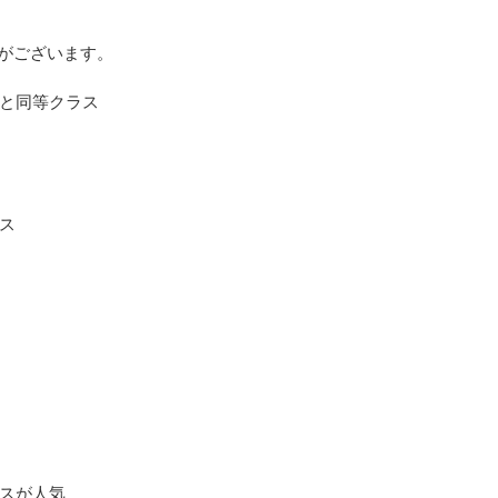
がございます。
と同等クラス
ス
スが人気