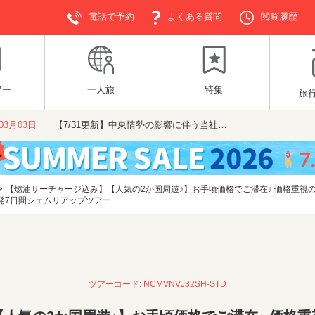
電話で予約
よくある質問
閲覧履歴
アー
一人旅
特集
旅
年03月03日
【7/31更新】中東情勢の影響に伴う当社…
>
【燃油サーチャージ込み】【人気の2か国周遊♪】お手頃価格でご滞在♪ 価格重視
屋発7日間シェムリアップツアー
ツアーコード: NCMVNVJ32SH-STD