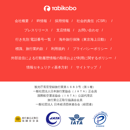
会社概要
IR情報
採用情報
社会的責任（CSR）
プレスリリース
支店情報
お問い合わせ
行き先別 電話番号一覧
海外旅行保険（東京海上日動）
標識、旅行業約款
利用規約
プライバシーポリシー
外部送信による行動履歴情報の取得および利用に関するポリシー
情報セキュリティ基本方針
サイトマップ
観光庁長官登録旅行業第１６８３号（第１種）
一般社団法人日本旅行業協会（ＪＡＴＡ）正会員
国際航空運送協会（ＩＡＴＡ）公認代理店
旅行業公正取引協議会会員
一般社団法人 日本経済団体連合会（経団連）