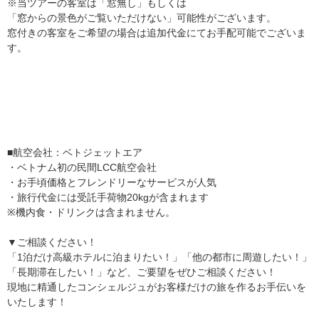
※当ツアーの客室は「窓無し」もしくは
「窓からの景色がご覧いただけない」可能性がございます。
窓付きの客室をご希望の場合は追加代金にてお手配可能でございま
す。
■航空会社：ベトジェットエア
・ベトナム初の民間LCC航空会社
・お手頃価格とフレンドリーなサービスが人気
・旅行代金には受託手荷物20kgが含まれます
※機内食・ドリンクは含まれません。
▼ご相談ください！
「1泊だけ高級ホテルに泊まりたい！」「他の都市に周遊したい！」
「長期滞在したい！」など、ご要望をぜひご相談ください！
現地に精通したコンシェルジュがお客様だけの旅を作るお手伝いを
いたします！