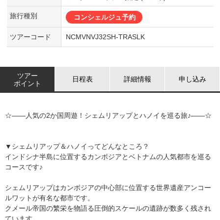
旅行種別
コンシェルジュ予約
ツアーコード
NCMVNVJ32SH-TRASLK
ツアー
日程表
詳細情報
申し込み
ポイント
☆――人気の2か国周遊！シェムリアップとハノイを巡る旅♪――☆
▼シェムリアップ＆ハノイってどんなところ？
インドシナ半島に位置するカンボジアとベトナムの人気都市を巡る
コースです♪
シェムリアップはカンボジアの中心部に位置する世界遺産アンコー
ルワットが有名な都市です。
クメール帝国の繁栄を物語る圧倒的スケールの遺跡が数多く残され
ています。