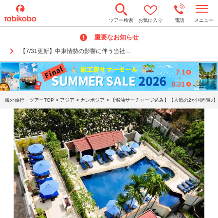
t
ツアー検索
お気に入り
電話
メニュー
o
g
重要なお知らせ
g
l
【7/31更新】中東情勢の影響に伴う当社…
e
n
a
v
i
g
a
>
>
>
海外旅行・ツアーTOP
アジア
カンボジア
【燃油サーチャージ込み】【人気の2か国周遊♪】
t
i
o
n