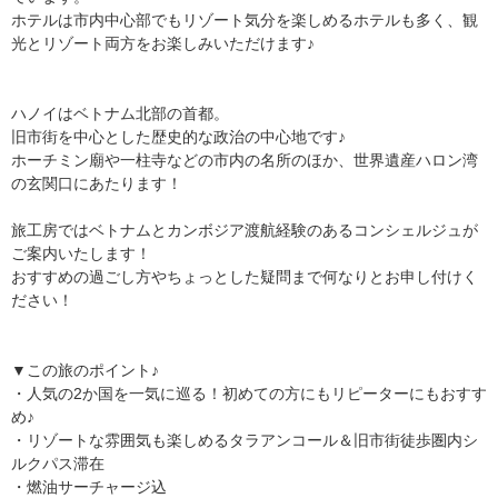
ホテルは市内中心部でもリゾート気分を楽しめるホテルも多く、観
光とリゾート両方をお楽しみいただけます♪
ハノイはベトナム北部の首都。
旧市街を中心とした歴史的な政治の中心地です♪
ホーチミン廟や一柱寺などの市内の名所のほか、世界遺産ハロン湾
の玄関口にあたります！
旅工房ではベトナムとカンボジア渡航経験のあるコンシェルジュが
ご案内いたします！
おすすめの過ごし方やちょっとした疑問まで何なりとお申し付けく
ださい！
▼この旅のポイント♪
・人気の2か国を一気に巡る！初めての方にもリピーターにもおすす
め♪
・リゾートな雰囲気も楽しめるタラアンコール＆旧市街徒歩圏内シ
ルクパス滞在
・燃油サーチャージ込