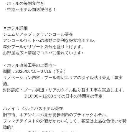
・ホテルの毎朝食付き
・空港～ホテル間送迎付き！
▼ホテル詳細
シェムリアップ：タラアンコール滞在
アンコールワットへの移動に便利な好立地ホテル。
屋外プールがリゾート気分を盛り上げます。
お部屋も広々清潔でコスパに優れています♪
＜ホテル改装工事のご案内＞
期間：2025/06/15～07/15（予定）
リノベーション内容：プール周辺エリアのタイル貼り替え工事実
施。
対応詳細：プール周辺エリアのタイル貼り替え工事を実施します。
※10:00～16:00までの日中の時間帯の予定
ハノイ ： シルクパスホテル滞在
旧市街、ホアンキエム湖が徒歩圏内のブティックホテル。
フレンチテイストの外観がかわいらしく、客室は上品な色使いが特
徴的♪