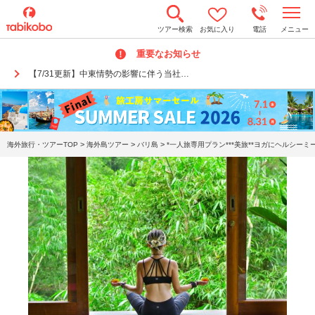
t
ツアー検索
お気に入り
電話
メニュー
o
g
重要なお知らせ
g
l
【7/31更新】中東情勢の影響に伴う当社…
e
n
a
v
i
g
a
>
>
>
海外旅行・ツアーTOP
海外島ツアー
バリ島
*一人旅専用プラン***美旅**ヨガにヘルシ
t
i
o
n