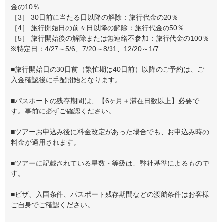
金の10％
［3］ 30日前に当たる日以降の解除：旅行代金の20％
［4］ 旅行開始日の前々日以降の解除：旅行代金の50％
［5］ 旅行開始後の解除または無連絡不参加：旅行代金の100％
※特定日：4/27～5/6、7/20～8/31、12/20～1/7
■旅行開始日の30日前（繁忙期は40日前）以降のご予約は、ご
入金確認後に手配開始となります。
■パスポートの残存期間は、【6ヶ月＋滞在日数以上】必要で
す。事前に必ずご確認ください。
■ツアーお申込み後に料金改定があった場合でも、お申込み時の
料金が適用されます。
■ツアーに記載されている星数・等級は、弊社基準によるもので
す。
■ビザ、入国条件、パスポート残存期間などの渡航条件はお客様
ご自身でご確認ください。