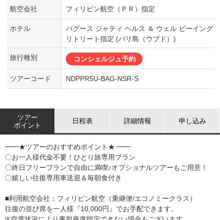
航空会社
フィリピン航空（ＰＲ）指定
ホテル
バグース ジャティ ヘルス ＆ ウェル ビーイング
リトリート指定 (バリ島（ウブド）)
旅行種別
コンシェルジュ予約
ツアーコード
NDPPR5U-BAG-NSR-S
ツアー
日程表
詳細情報
申し込み
ポイント
━━★ツアーのおすすめポイント★ ━━
〇お一人様代金不要！ひとり旅専用プラン
〇終日フリープランで自由に満喫♪オプショナルツアーもご用意！
〇嬉しい往復専用車送迎＆毎朝食付き
■利用航空会社：フィリピン航空（乗継便/エコノミークラス）
往復の並び席を一人様『10,000円』でお手配できます。
※空席状況により事前座席指定できない場合もございます。