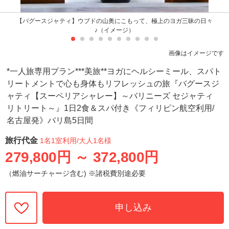
【バグースジャティ】ウブドの山奥にこもって、極上のヨガ三昧の日々
♪（イメージ）
画像はイメージです
*一人旅専用プラン***美旅**ヨガにヘルシーミール、スパト
リートメントで心も身体もリフレッシュの旅『バグースジ
ャティ【スーペリアシャレー】～バリニーズ セジャティ
リトリート～』1日2食＆スパ付き《フィリピン航空利用/
名古屋発》バリ島5日間
旅行代金
1名1室利用
/大人1名様
279,800円
～
372,800円
（燃油サーチャージ含む) ※諸税費別途必要
申し込み