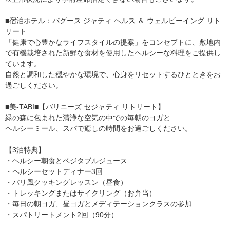
■宿泊ホテル：バグース ジャティ ヘルス ＆ ウェルビーイング リト
リート
「健康で心豊かなライフスタイルの提案」をコンセプトに、敷地内
で有機栽培された新鮮な食材を使用したヘルシーな料理をご提供し
ています。
自然と調和した穏やかな環境で、心身をリセットするひとときをお
過ごしください。
■美-TABI■【バリニーズ セジャティ リトリート】
緑の森に包まれた清浄な空気の中での毎朝のヨガと
ヘルシーミール、スパで癒しの時間をお過ごしください。
【3泊特典】
・ヘルシー朝食とベジタブルジュース
・ヘルシーセットディナー3回
・バリ風クッキングレッスン（昼食）
・トレッキングまたはサイクリング（お弁当）
・毎日の朝ヨガ、昼ヨガとメディテーションクラスの参加
・スパトリートメント2回（90分）