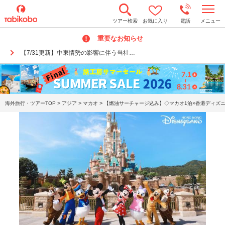
t
ツアー検索
お気に入り
電話
メニュー
o
g
重要なお知らせ
g
l
【7/31更新】中東情勢の影響に伴う当社…
e
n
a
v
i
g
a
>
>
>
海外旅行・ツアーTOP
アジア
マカオ
【燃油サーチャージ込み】◇マカオ1泊×香港ディズニ
t
i
o
n