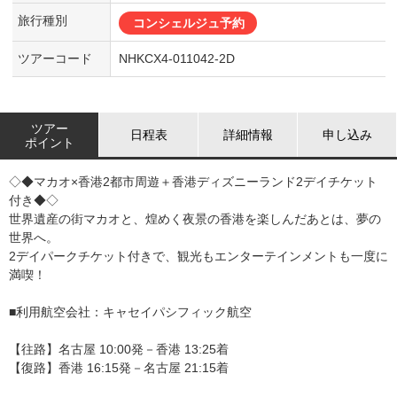
旅行種別
コンシェルジュ予約
ツアーコード
NHKCX4-011042-2D
ツアー
日程表
詳細情報
申し込み
ポイント
◇◆マカオ×香港2都市周遊＋香港ディズニーランド2デイチケット
付き◆◇
世界遺産の街マカオと、煌めく夜景の香港を楽しんだあとは、夢の
世界へ。
2デイパークチケット付きで、観光もエンターテインメントも一度に
満喫！
■利用航空会社：キャセイパシフィック航空
【往路】名古屋 10:00発－香港 13:25着
【復路】香港 16:15発－名古屋 21:15着