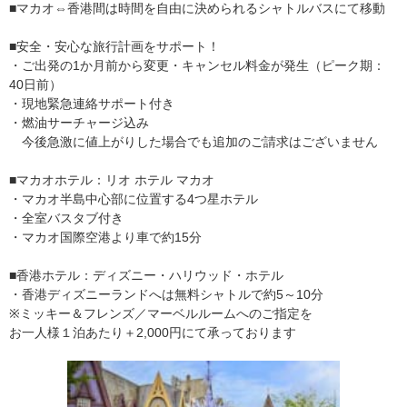
■マカオ⇔香港間は時間を自由に決められるシャトルバスにて移動
■安全・安心な旅行計画をサポート！
・ご出発の1か月前から変更・キャンセル料金が発生（ピーク期：
40日前）
・現地緊急連絡サポート付き
・燃油サーチャージ込み
今後急激に値上がりした場合でも追加のご請求はございません
■マカオホテル：リオ ホテル マカオ
・マカオ半島中心部に位置する4つ星ホテル
・全室バスタブ付き
・マカオ国際空港より車で約15分
■香港ホテル：ディズニー・ハリウッド・ホテル
・香港ディズニーランドへは無料シャトルで約5～10分
※ミッキー＆フレンズ／マーベルルームへのご指定を
お一人様１泊あたり＋2,000円にて承っております